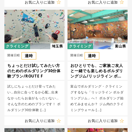
お気に入りに追加
お気に入りに追加
クライミング
埼玉県
クライミング
富山県
開催日程
適時
開催日程
適時
ちょっとだけ試してみたい方
おひとりでも、ご家族ご友人
のためのボルダリング30分体
と一緒でも楽しめるボルダリ
験プラン/ROUTE F
ングジム/リッジライン ボル
ダリングジム
試しにちょっとだけ登ってみた
富山でボルダリング・クライミン
い…自分に合ってるか心配…出来
グするなら「リッジライン ボルダ
なかったらお金がもったいない…
リングジム」へ！ ボルダリング始
そんな方のためのプランです！ ボ
めてみませんか？ ジム内のクライ
ルダリング30分体験 […]
ミングウォール […]
お気に入りに追加
お気に入りに追加