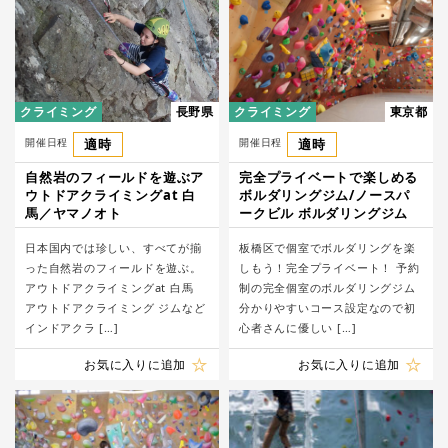
クライミング
長野県
クライミング
東京都
開催日程
適時
開催日程
適時
自然岩のフィールドを遊ぶア
完全プライベートで楽しめる
ウトドアクライミングat 白
ボルダリングジム/ノースパ
馬／ヤマノオト
ークビル ボルダリングジム
日本国内では珍しい、すべてが揃
板橋区で個室でボルダリングを楽
った自然岩のフィールドを遊ぶ。
しもう！完全プライベート！ 予約
アウトドアクライミングat 白馬
制の完全個室のボルダリングジム
アウトドアクライミング ジムなど
分かりやすいコース設定なので初
インドアクラ […]
心者さんに優しい […]
お気に入りに追加
お気に入りに追加