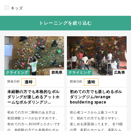
キッズ
トレーニングを絞り込む
クライミング
群馬県
クライミング
広島県
開催日程
適時
開催日程
適時
未経験の方でも本格的なボル
初めての方でも楽しめるボル
ダリングが楽しめるアットホ
ダリングジム/orange
ームなボルダリングジ
bouldering space
ム/Landmark
初めての方やご興味のある方は、
初心者コースから上級コースま
初回体験コースがおすすめです。
で、初めての方でも登りやすい、
初めての方へ 約50坪と小さいです
楽しめる課題揃ってます。 全10面
が、未経験の方でも本格的なボル
の壁、多彩なホールド、多彩なム