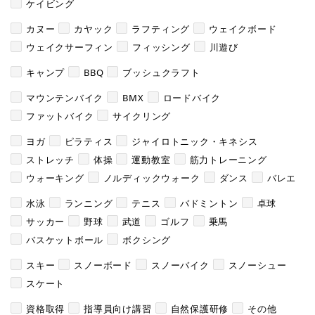
ケイビング
カヌー
カヤック
ラフティング
ウェイクボード
ウェイクサーフィン
フィッシング
川遊び
キャンプ
BBQ
ブッシュクラフト
マウンテンバイク
BMX
ロードバイク
ファットバイク
サイクリング
ヨガ
ピラティス
ジャイロトニック・キネシス
ストレッチ
体操
運動教室
筋力トレーニング
ウォーキング
ノルディックウォーク
ダンス
バレエ
水泳
ランニング
テニス
バドミントン
卓球
サッカー
野球
武道
ゴルフ
乗馬
バスケットボール
ボクシング
スキー
スノーボード
スノーバイク
スノーシュー
スケート
資格取得
指導員向け講習
自然保護研修
その他