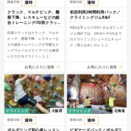
開催日程
適時
開催日程
適時
クラック、マルチピッチ、懸
初回利用2時間利用パック／
垂下降、レスキューなどの総
クライミングジムR&F
合トレーニング/印西クラッ
ク
R&Fは手ぶらでOK!! ボルダリング
印西クラックはクラック、マルチ
ジムR&Fでは、20cm〜31cmまで
ピッチ、懸垂下降、レスキューな
のクライミングシューズとチョー
どの総合トレーニングが可能なビ
ク（滑り止め）のレ […]
ッグウォールクライマーにも納得
いただけるクライミン […]
お気に入りに追加
お気に入りに追加
クライミング
大阪府
クライミング
北海道
開催日程
適時
開催日程
適時
ボルダリング初心者レッスン
ビギナーズパック／ボルダリ