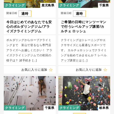
クライミング
鹿児島県
クライミング
千葉県
開催日程
適時
開催日程
適時
今日はじめてのあなたでも安
ご希望の日時にマンツーマン
心のボルダリングジム/アラ
で行うレベルアップ講習/カ
イズクライミングジム
ルチェ ロッシュ
ボルダリングからロープクライミ
クライミングはトレーニングやエ
ングまで 富山で登るなら専門店
クササイズにも最適なスポーツで
アライズへお越しください！ アラ
す。 カルチェロッシュでクライミ
イズクライミングジムでの初回の
ングを始めてみませんか？ レベル
様子は？ 諸手続き […]
アップ講習とは […]
お気に入りに追加
お気に入りに追加
クライミング
千葉県
クライミング
岐阜県