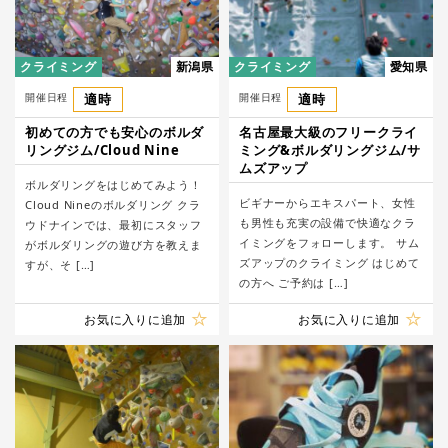
クライミング
新潟県
クライミング
愛知県
開催日程
適時
開催日程
適時
初めての方でも安心のボルダ
名古屋最大級のフリークライ
リングジム/Cloud Nine
ミング&ボルダリングジム/サ
ムズアップ
ボルダリングをはじめてみよう！
ビギナーからエキスパート、女性
Cloud Nineのボルダリング クラ
も男性も充実の設備で快適なクラ
ウドナインでは、最初にスタッフ
イミングをフォローします。 サム
がボルダリングの遊び方を教えま
ズアップのクライミング はじめて
すが、そ […]
の方へ ご予約は […]
お気に入りに追加
お気に入りに追加