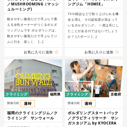
／MUSHROOMING（マッシ
ングジム「HOMIE」
ュルーミング)
TVや雑誌などで取り上げられる機
動きやすい服装だけで手ぶらで通
会も増え、その認知度が高まって
える女性オーナーがつくるボルダ
いるボルダリング。 一度は耳にし
リングジムです ボルダリングは、
たことがあるのではないでしょう
動きやすい服装だけで手ぶらでジ
か？ [スポーツ […]
ムに行き、楽しく、 […]
お気に入りに追加
お気に入りに追加
クライミング
福岡県
クライミング
京都府
開催日程
適時
開催日程
適時
福岡のクライミングジム／ク
ボルダリングスタートパック
ライミング サンウォール
／グラビティリサーチ サン
ガスタジアム by KYOCERA