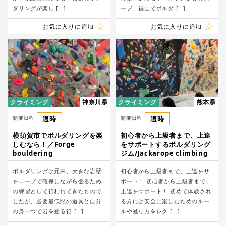
ダリングが楽し […]
ーブ、福山でボルダ […]
お気に入りに追加
お気に入りに追加
クライミング
神奈川県
クライミング
熊本県
開催日程
適時
開催日程
適時
​横須賀市でボルダリングを楽
初心者から上級者まで、上達
しむなら！／Forge
をサポートするボルダリング
bouldering
ジム/Jackarope climbing
ボルダリングは元来、大きな岩壁
初心者から上級者まで、上達をサ
をロープで確保しながら登るため
ポート！ 初心者から上級者まで、
の練習として行われてきたもので
上達をサポート！ 初めて体験され
したが、必要最低限の道具と自分
る方には安全に楽しむためのルー
の身一つで岩を登る行 […]
ルや登り方をレク […]