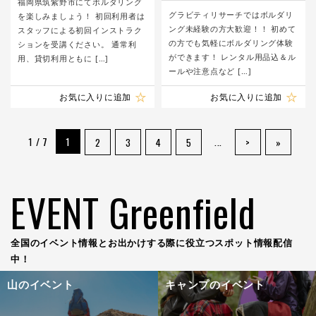
福岡県筑紫野市にてボルダリング
グラビティリサーチではボルダリ
を楽しみましょう！ 初回利用者は
ング未経験の方大歓迎！！ 初めて
スタッフによる初回インストラク
の方でも気軽にボルダリング体験
ションを受講ください。 通常利
ができます！ レンタル用品込＆ル
用、貸切利用ともに […]
ールや注意点など […]
お気に入りに追加
お気に入りに追加
1 / 7
1
...
2
3
4
5
>
»
EVENT Greenfield
全国のイベント情報とお出かけする際に役立つスポット情報配信
中！
山のイベント
キャンプのイベント