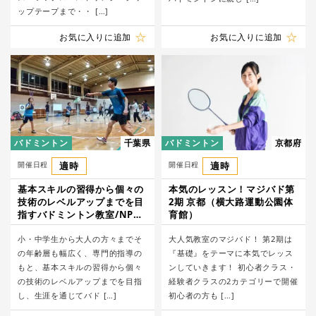
ップテープまで・・ […]
お気に入りに追加
お気に入りに追加
バドミントン
千葉県
バドミントン
京都府
開催日程
適時
開催日程
適時
基本スキルの習得から個々の
本気のレッスン！マジバド第
技術のレベルアップまでを目
2期 京都（横大路運動公園体
指すバドミントン教室/NPO
育館）
法人スマイルクラブ
小・中学生から大人の方々までそ
大人気教室のマジバド！ 第2期は
の年齢層も幅広く、専門的指導の
『基礎』をテーマに本気でレッス
もと、基本スキルの習得から個々
ンしていきます！ 初心者クラス・
の技術のレベルアップまでを目指
経験者クラスの2カテゴリーで開催
し、生涯を通じてバド […]
初心者の方も […]