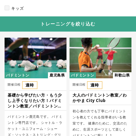
キッズ
トレーニングを絞り込む
バドミントン
鹿児島県
バドミントン
和歌山県
開催日程
適時
開催日程
適時
基礎から学びたい方・もう少
大人のバドミントン教室／わ
し上手くなりたい方！バドミ
かやま City Club
ントン教室／バドミントン鹿
児島
初心者の方でも丁寧にバドミント
バドミントン鹿児島です。 バドミ
ンを教えてくれる指導者がいる教
ントン専門店です。 シャトル・ラ
室です。 健康のために、交流のた
ケット・ユニフォーム・シュー
めに、生涯スポーツとして楽しく
ズ・ソックス・ストリング・グリ
バドミントンに親し […]