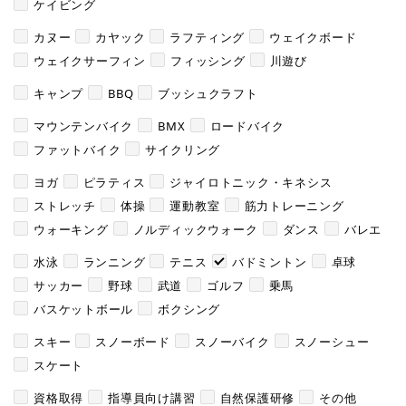
ケイビング
カヌー
カヤック
ラフティング
ウェイクボード
ウェイクサーフィン
フィッシング
川遊び
キャンプ
BBQ
ブッシュクラフト
マウンテンバイク
BMX
ロードバイク
ファットバイク
サイクリング
ヨガ
ピラティス
ジャイロトニック・キネシス
ストレッチ
体操
運動教室
筋力トレーニング
ウォーキング
ノルディックウォーク
ダンス
バレエ
水泳
ランニング
テニス
バドミントン
卓球
サッカー
野球
武道
ゴルフ
乗馬
バスケットボール
ボクシング
スキー
スノーボード
スノーバイク
スノーシュー
スケート
資格取得
指導員向け講習
自然保護研修
その他