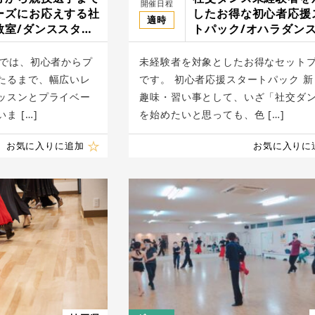
開催日程
ーズにお応えする社
したお得な初心者応援
適時
教室/ダンススタジ
トパック/オハラダン
ール
Oでは、初心者からプ
未経験者を対象としたお得なセット
たるまで、幅広いレ
です。 初心者応援スタートパック 新
ッスンとプライベー
趣味・習い事として、いざ「社交ダ
ま […]
を始めたいと思っても、色 […]
お気に入りに追加
お気に入りに