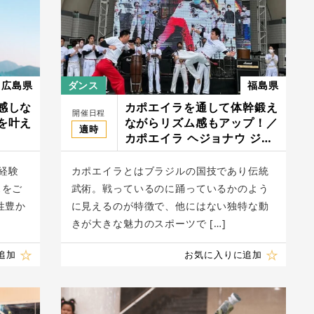
広島県
ダンス
福島県
感しな
カポエイラを通して体幹鍛え
開催日程
を叶え
ながらリズム感もアップ！／
適時
カポエイラ ヘジョナウ ジャ
ポン
や経験
カポエイラとはブラジルの国技であり伝統
スをご
武術。戦っているのに踊っているかのよう
性豊か
に見えるのが特徴で、他にはない独特な動
きが大きな魅力のスポーツで […]
追加
お気に入りに追加