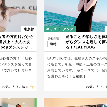
東京都
キッズ
ダンス
心者の方向けだから
踊ることの楽しさを体
開催日程
8歳以上・大人の女
がらダンスを通して夢
適時
popダンスレッス
る！/LADYBUG
nokpop
初心者の方！ 「初心
LADYBUGでは、生徒さんのスキル
POPダンスを習ってみ
に応じて、初級・中級・上級のコー
かりで浮いてしまいそ
用意しています。 各コースでは、個
な講師たちによる複数 […]
お気に入りに追加
お気に入りに