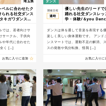
埼玉県
ダンス
レベルに合わせたク
優しい先生のリードで
開催日程
けられる社交ダンス
踊れる社交ダンスレッ
適時
/タキガワダンスス
学・体験/＆you Danc
mart
ルでは、若者向けサ
ダンスは体を通して音楽を表現する
けサークル、子供向
楽しく美しい身体運動です。 アンド
ルや年代に合わせた
ンスマートでは、運動不足の解消、
く […]
スの発散や気分転換、怪我 […]
お気に入りに追加
お気に入りに