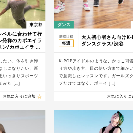
東京都
ダンス
レベルに合わせて行
開催日程
大人初心者さん向けK-
ル発祥のカポエイラ
毎週
ダンスクラス/渋谷
ン/カポエイラ ジ
したい、体を引き締
K-POPアイドルのような、かっこ可
なしになりたい、新
り方や歩き方、目の使い方まで細か
思いっきりスポーツ
で意識したレッスンです。ガールズ
みた […]
プだけではなく、ボーイ […]
お気に入りに追加
お気に入りに