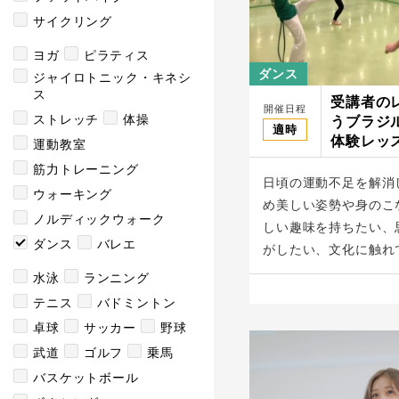
サイクリング
ヨガ
ピラティス
ダンス
ジャイロトニック・キネシ
ス
受講者の
開催日程
ストレッチ
体操
うブラジ
適時
体験レッス
運動教室
ェライス
筋力トレーニング
日頃の運動不足を解消
ウォーキング
め美しい姿勢や身のこ
ノルディックウォーク
しい趣味を持ちたい、
ダンス
バレエ
がしたい、文化に触れて
水泳
ランニング
テニス
バドミントン
卓球
サッカー
野球
武道
ゴルフ
乗馬
バスケットボール