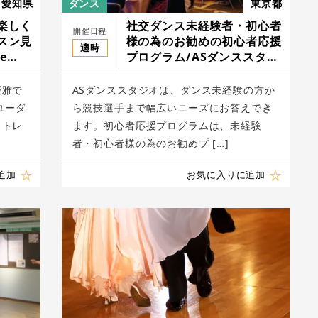
愛知県
ダンス
東京都
楽しく
社交ダンス未経験者・初心者
開催日程
スン見
様の為のお勧めの初心者応援
適時
e
プログラム/ASダンススタジ
オ
優雅で
ASダンススタジオは、ダンス未経験の方か
ユーダ
ら競技選手まで幅広いニーズにお答えでき
ストレ
ます。初心者応援プログラムは、未経験
者・初心者様の為のお勧めプ […]
追加
お気に入りに追加