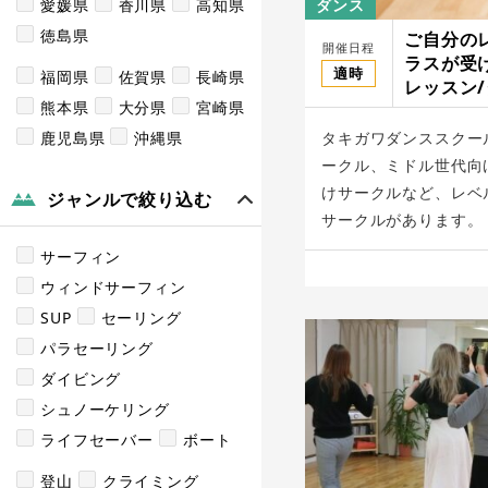
愛媛県
香川県
高知県
ダンス
徳島県
ご自分の
開催日程
ラスが受
適時
福岡県
佐賀県
長崎県
レッスン
熊本県
大分県
宮崎県
クール
鹿児島県
沖縄県
タキガワダンススクー
ークル、ミドル世代向
けサークルなど、レベ
ジャンルで絞り込む
サークルがあります。 全
サーフィン
ウィンドサーフィン
SUP
セーリング
パラセーリング
ダイビング
シュノーケリング
ライフセーバー
ボート
登山
クライミング