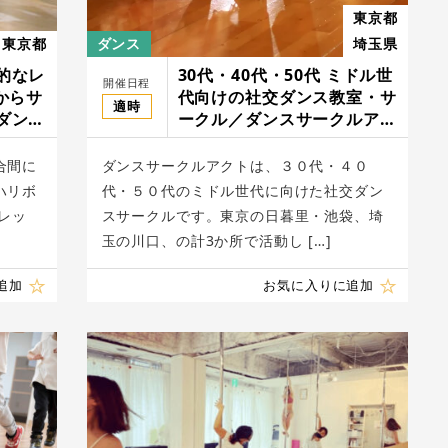
東京都
東京都
ダンス
埼玉県
的なレ
30代・40代・50代 ミドル世
開催日程
からサ
代向けの社交ダンス教室・サ
適時
ダンス
ークル／ダンスサークルアク
ンスス
ト
合間に
ダンスサークルアクトは、３０代・４０
ハリボ
代・５０代のミドル世代に向けた社交ダン
レッ
スサークルです。東京の日暮里・池袋、埼
玉の川口、の計3か所で活動し […]
追加
お気に入りに追加