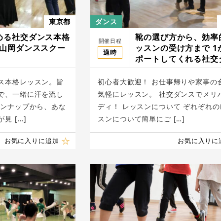
東京都
ダンス
める社交ダンス本格
靴の選び方から、効率
開催日程
/山岡ダンススクー
ッスンの受け方まで 1
適時
ポートしてくれる社交
レッスン/ナカザワダ
タジオ
ス本格レッスン。皆
初心者大歓迎！ お仕事帰りや家事の
で、一緒に汗を流し
気軽にレッスン。 社交ダンスでメリ
インナップから、あな
ディ！ レッスンについて ぞれぞれの
見 […]
スンについて簡単にご […]
お気に入りに追加
お気に入りに