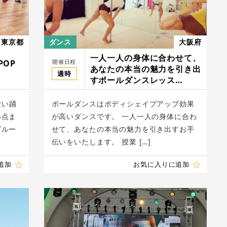
東京都
ダンス
大阪府
一人一人の身体に合わせて、
開催日程
POP
あなたの本当の魅力を引き出
適時
すポールダンスレッス
ン/CHATLURE
愛い踊
ポールダンスはボディシェイプアップ効果
い点ま
が高いダンスです。 一人一人の身体に合わ
グルー
せて、あなたの本当の魅力を引き出すお手
伝いをいたします。 授業 […]
追加
お気に入りに追加