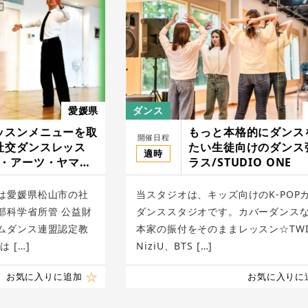
愛媛県
ダンス
ッスンメニューを取
もっと本格的にダンス
開催日程
社交ダンスレッス
たい生徒向けのダンス
適時
ス・アーツ・ヤマサ
ラス/STUDIO ONE
は愛媛県松山市の社
当スタジオは、キッズ向けのK-POP
部科学省所管 公益財
ダンススタジオです。カバーダンス
ムダンス連盟認定教
本家の振付をそのままレッスン☆TWI
 […]
NiziU、BTS […]
お気に入りに追加
お気に入りに