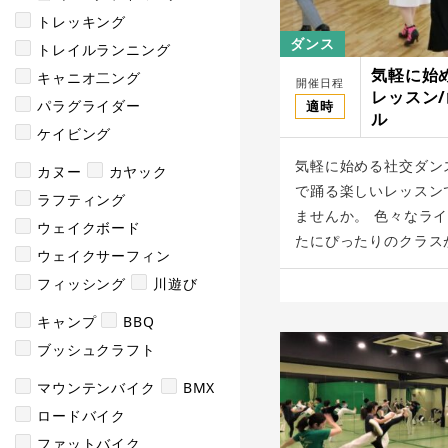
トレッキング
ダンス
トレイルランニング
気軽に始
キャニオ二ング
開催日程
レッスン
パラグライダー
適時
ル
ケイビング
気軽に始める社交ダン
カヌー
カヤック
で踊る楽しいレッスン
ラフティング
ませんか。 色々なラ
ウェイクボード
たにぴったりのクラスが
ウェイクサーフィン
フィッシング
川遊び
キャンプ
BBQ
ブッシュクラフト
マウンテンバイク
BMX
ロードバイク
ファットバイク