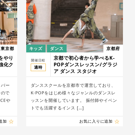
東京都
キッズ
ダンス
京都府
をやり
京都で初心者から学べるK-
開催日程
強化ク
POPダンスレッスン/グラジ
適時
ア ダンス スタジオ
カバー
ダンススクールを京都市で運営しており、
なので
K-POPをはじめ様々なジャンルのダンスレ
CEや
ッスンを開催しています。 振付師やイベン
トでも活躍するインス […]
追加
お気に入りに追加