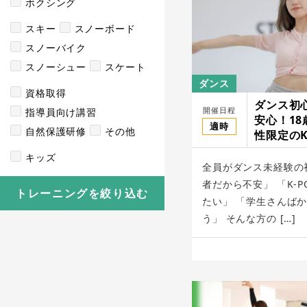
ボクシング
スキー
スノーボード
スノーバイク
スノーシュー
スケート
ダンス
資格取得
ダンス初
開催日程
指導員向け講習
安心！1
適時
自然保護研修
その他
性限定のK
ン/otona
キッズ
全員がダンス未経験の
者だから不安」 「K-
トレーニングを絞り込む
たい」 「学生さんば
う」 そんな方の […]