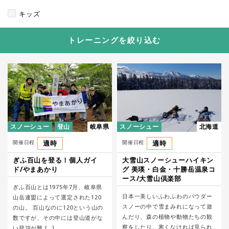
キッズ
トレーニングを絞り込む
スノーシュー
登山
岐阜県
スノーシュー
北海道
開催日程
適時
開催日程
適時
ぎふ百山を登る！個人ガイ
大雪山スノーシューハイキン
ド/やまあかり
グ 美瑛・白金・十勝岳温泉コ
ース/大雪山倶楽部
ぎふ百山とは1975年7月、岐阜県
日本一美しいふわふわのパウダー
山岳連盟によって選定された120
スノーの中で雪まみれになって遊
の山。 百山なのに120という山の
んだり、森の植物や動物たちの観
数ですが、その中には登山道がな
察をしたり、寒くなければ見られ
い登頂が難 […]