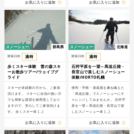
お気に入りに追加
お気に入りに追加
スノーシュー
群馬県
スノーシュー
北海道
開催日程
適時
開催日程
適時
歩くスキー体験 雪の森スキ
石狩平原を一望～馬追丘陵・
ーお散歩ツアー/ウェイブグ
長官山で楽しむスノーシュー
ライド
体験/HORTO札幌
スキーが未経験の方から、ご参加
便利・手軽・達成感を兼ね備えた
頂けます。 スキーに自信の無い方
「馬追丘陵」でスノーシューにチ
でも簡単な講習を御用意しており
ャレンジしてみませんか。 石狩平
ますので、安心してご参加頂けま
原を一望～馬追丘陵・長官山で楽
す。 歩くスキー体 […]
しむスノーシュー体 […]
お気に入りに追加
お気に入りに追加