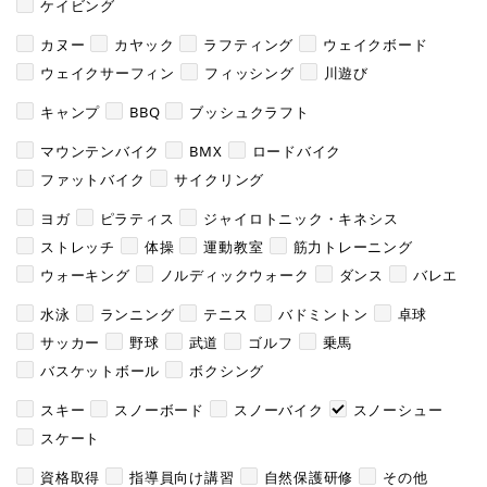
ケイビング
カヌー
カヤック
ラフティング
ウェイクボード
ウェイクサーフィン
フィッシング
川遊び
キャンプ
BBQ
ブッシュクラフト
マウンテンバイク
BMX
ロードバイク
ファットバイク
サイクリング
ヨガ
ピラティス
ジャイロトニック・キネシス
ストレッチ
体操
運動教室
筋力トレーニング
ウォーキング
ノルディックウォーク
ダンス
バレエ
水泳
ランニング
テニス
バドミントン
卓球
サッカー
野球
武道
ゴルフ
乗馬
バスケットボール
ボクシング
スキー
スノーボード
スノーバイク
スノーシュー
スケート
資格取得
指導員向け講習
自然保護研修
その他