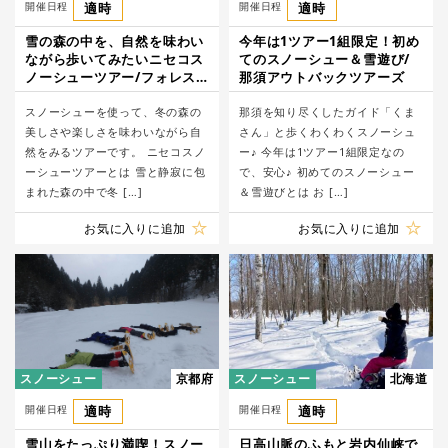
開催日程
適時
開催日程
適時
雪の森の中を、自然を味わい
今年は1ツアー1組限定！初め
ながら歩いてみたいニセコス
てのスノーシュー＆雪遊び/
ノーシューツアー/フォレス
那須アウトバックツアーズ
トレック
スノーシューを使って、冬の森の
那須を知り尽くしたガイド「くま
美しさや楽しさを味わいながら自
さん」と歩くわくわくスノーシュ
然をみるツアーです。 ニセコスノ
ー♪ 今年は1ツアー1組限定なの
ーシューツアーとは 雪と静寂に包
で、安心♪ 初めてのスノーシュー
まれた森の中で冬 […]
＆雪遊びとは お […]
お気に入りに追加
お気に入りに追加
スノーシュー
京都府
スノーシュー
北海道
開催日程
適時
開催日程
適時
雪山をたっぷり満喫！スノー
日高山脈のふもと岩内仙峡で