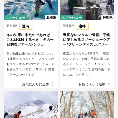
スノーシュー
北海道
スノーシュー
群馬県
開催日程
適時
開催日程
適時
冬の知床に来たのであれば、
豊富なレンタルで気軽に手軽
これは体験するべき！冬の一
に楽しめるスノーシューツア
日満喫ツアー/シンラ
ー/グリーンディスカバリー
（shinra）
冬の知床に来たのであれば、これ
東京からたったの1時間半！ 豊富
は体験するべき！と、 スタッフが
なレンタルで気軽に手軽に楽しめ
おススメする3つのツアーが入った
るスノーシューツアー！ スノーシ
お得なプランです。 冬の一日満喫
ューツアーについて 赤城の山々を
ツアーについて […]
はじめ、八ヶ岳 […]
お気に入りに追加
お気に入りに追加