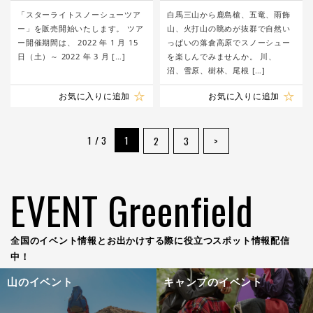
ー」／裏磐梯グランデコ東急
リーフィールド
ホテル
「スターライトスノーシューツア
白馬三山から鹿島槍、五竜、雨飾
ー」を販売開始いたします。 ツア
山、火打山の眺めが抜群で自然い
ー開催期間は、 2022 年 1 月 15
っぱいの落倉高原でスノーシュー
日（土）～ 2022 年 3 月 […]
を楽しんでみませんか。 川、
沼、雪原、樹林、尾根 […]
お気に入りに追加
お気に入りに追加
1 / 3
1
2
3
>
EVENT Greenfield
全国のイベント情報とお出かけする際に役立つスポット情報配信
中！
山のイベント
キャンプのイベント