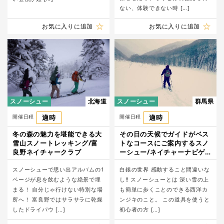
ない、体験できない時 […]
お気に入りに追加
お気に入りに追加
スノーシュー
北海道
スノーシュー
群馬県
開催日程
適時
開催日程
適時
冬の森の魅力を堪能できる大
その日の天候でガイドがベス
雪山スノートレッキング/富
トなコースにご案内するスノ
良野ネイチャークラブ
ーシュー/ネイチャーナビゲ
ーター
スノーシューで思い出アルバムの1
白銀の世界 感動すること間違いな
ページが息を飲むような絶景で埋
し‼︎ スノーシューとは 深い雪の上
まる！ 自分じゃ行けない特別な場
も簡単に歩くことのできる西洋カ
所へ！ 富良野ではサラサラに乾燥
ンジキのこと。 この道具を使うと
したドライパウ […]
初心者の方 […]