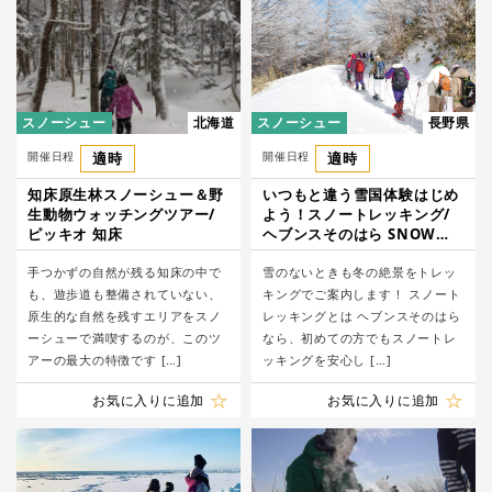
スノーシュー
北海道
スノーシュー
長野県
開催日程
適時
開催日程
適時
知床原生林スノーシュー＆野
いつもと違う雪国体験はじめ
生動物ウォッチングツアー/
よう！スノートレッキング/
ピッキオ 知床
ヘブンスそのはら SNOW
WORLD
手つかずの自然が残る知床の中で
雪のないときも冬の絶景をトレッ
も、遊歩道も整備されていない、
キングでご案内します！ スノート
原生的な自然を残すエリアをスノ
レッキングとは ヘブンスそのはら
ーシューで満喫するのが、このツ
なら、初めての方でもスノートレ
アーの最大の特徴です […]
ッキングを安心し […]
お気に入りに追加
お気に入りに追加