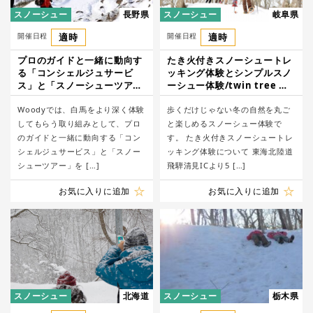
スノーシュー
長野県
スノーシュー
岐阜県
開催日程
適時
開催日程
適時
プロのガイドと一緒に動向す
たき火付きスノーシュートレ
る「コンシェルジュサービ
ッキング体験とシンプルスノ
ス」と「スノーシューツア
ーシュー体験/twin tree ツ
ー」/Rentalshop Woody
インツリー
Woodyでは、白馬をより深く体験
歩くだけじゃない冬の自然を丸ご
してもらう取り組みとして、プロ
と楽しめるスノーシュー体験で
のガイドと一緒に動向する「コン
す。 たき火付きスノーシュートレ
シェルジュサービス」と「スノー
ッキング体験について 東海北陸道
シューツアー」を […]
飛騨清見ICより5 […]
お気に入りに追加
お気に入りに追加
スノーシュー
北海道
スノーシュー
栃木県