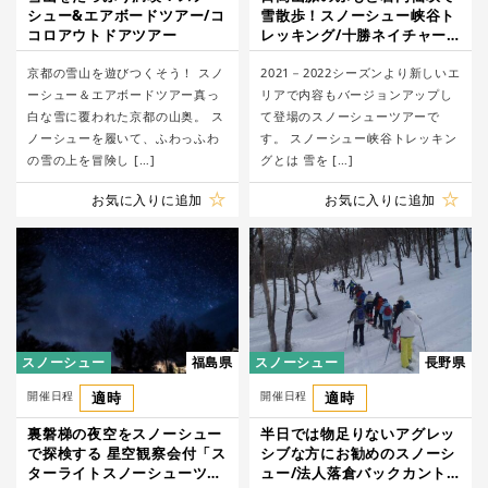
シュー&エアボードツアー/コ
雪散歩！スノーシュー峡谷ト
コロアウトドアツアー
レッキング/十勝ネイチャー
センター
京都の雪山を遊びつくそう！ スノ
2021－2022シーズンより新しいエ
ーシュー＆エアボードツアー真っ
リアで内容もバージョンアップし
白な雪に覆われた京都の山奥。 ス
て登場のスノーシューツアーで
ノーシューを履いて、ふわっふわ
す。 スノーシュー峡谷トレッキン
の雪の上を冒険し […]
グとは 雪を […]
お気に入りに追加
お気に入りに追加
スノーシュー
福島県
スノーシュー
長野県
開催日程
適時
開催日程
適時
裏磐梯の夜空をスノーシュー
半日では物足りないアグレッ
で探検する 星空観察会付「ス
シブな方にお勧めのスノーシ
ターライトスノーシューツア
ュー/法人落倉バックカント