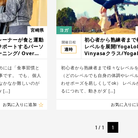
宮崎県
ヨガ
レーナーが食と運動
初心者から熟練者まで
開催日程
サポートするパーソ
レベルを展開!YogaLo
適時
ニング/ Over
Vinyasaクラス/YogaL
ヨガロカ
めには「食事習慣と
初心者から熟練者まで様々なレベル
事です。 でも、個人
（どのレベルでも自身の体調やレベ
なかなか難しいのが
わせポーズを易しくしてok） レベル
[…]
るにつれて、動きがダ […]
お気に入りに追加
お気に入りに
1 / 1
1