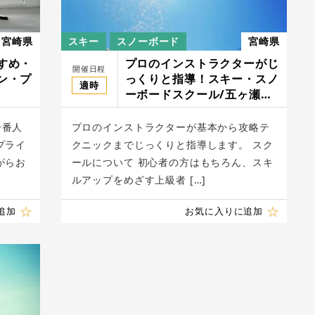
宮崎県
スキー
スノーボード
宮崎県
すめ・
プロのインストラクターがじ
開催日程
ン・プ
っくりと指導！スキー・スノ
適時
ス
ーボードスクール/五ヶ瀬ハ
イランドスキー場
一番人
プロのインストラクターが基本から攻略テ
プライ
クニックまでじっくりと指導します。 スク
がらお
ールについて 初心者の方はもちろん、スキ
ルアップをめざす上級者 […]
追加
お気に入りに追加