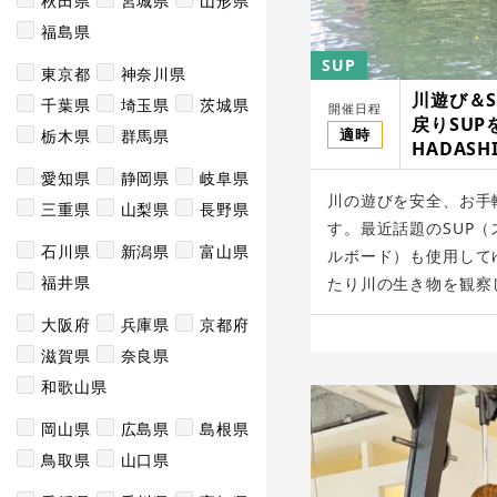
秋田県
宮城県
山形県
福島県
SUP
東京都
神奈川県
川遊び＆
千葉県
埼玉県
茨城県
開催日程
戻りSU
適時
栃木県
群馬県
HADASH
愛知県
静岡県
岐阜県
川の遊びを安全、お手
三重県
山梨県
長野県
す。最近話題のSUP
石川県
新潟県
富山県
ルボード）も使用して
福井県
たり川の生き物を観察し
大阪府
兵庫県
京都府
滋賀県
奈良県
和歌山県
岡山県
広島県
島根県
鳥取県
山口県