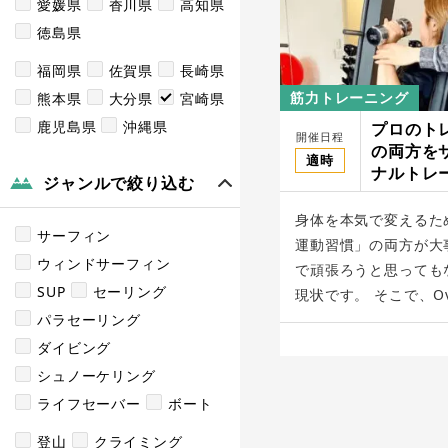
愛媛県
香川県
高知県
徳島県
福岡県
佐賀県
長崎県
筋力トレーニング
熊本県
大分県
宮崎県
鹿児島県
沖縄県
プロのト
開催日程
の両方を
適時
ナルトレー
ジャンルで絞り込む
Drive
身体を本気で変えるた
サーフィン
運動習慣」の両方が大
ウィンドサーフィン
で頑張ろうと思っても
SUP
セーリング
現状です。 そこで、Ov 
パラセーリング
ダイビング
シュノーケリング
ライフセーバー
ボート
登山
クライミング