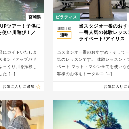
宮崎県
ピラティス
SUPツアー！子供に
当スタジオ一番のおす
開催日程
Pを使い川遊び！／
一番人気の体験レッス
適時
I
ライベート/アイリ
軽にガイドいたしま
当スタジオ一番のおすすめ・そして
（スタンドアップパド
気のレッスンです。 体験レッスン・
ゆっくり川を探検し
ベート マット・マシン全てを使いな
た […]
客様のお体をトータルコ […]
お気に入りに追加
お気に入りに