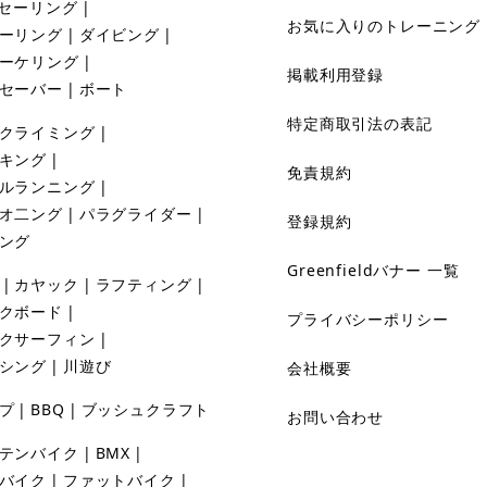
セーリング
お気に入りのトレーニング
ーリング
ダイビング
ーケリング
掲載利用登録
セーバー
ボート
特定商取引法の表記
クライミング
キング
免責規約
ルランニング
オ二ング
パラグライダー
登録規約
ング
Greenfieldバナー 一覧
カヤック
ラフティング
クボード
プライバシーポリシー
クサーフィン
シング
川遊び
会社概要
プ
BBQ
ブッシュクラフト
お問い合わせ
テンバイク
BMX
バイク
ファットバイク