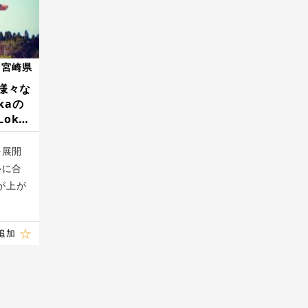
宮崎県
様々な
kaの
oka ​
を展開
ルに合
が上が
追加