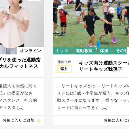
オンライン
キッズ
運動教室
体操
その他
プリを使った運動指
開催日程
キッズ向け運動スクー
ィカルフィットネス
毎月
リートキッズ我孫子
染拡大を未然に防ぐ
エリートキッズとは エリートキッズ
式」の提言がなさ
スンには3歳～小学生が通う、キッズ
ィスタンス（社会的
動スクールになります！ 様々なトッ
ィスタ […]
リートに携わってきた […]
お気に入りに追加
お気に入りに