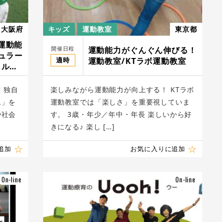
大阪府
キッズ
運動教室
東京都
運動能
開催日程
運動能力がぐんぐん伸びる！​
ュラー
適時
運動教室/KTラボ運動教室
イルド
 独自
楽しみながら運動能力が向上する！​ KTラボ
ム」を
運動教室では「楽しさ」を重要視していま
や社会
す。 3歳・年少／年中・年長 楽しいから好
きになる♪ 楽し […]
追加
お気に入りに追加
On-line
On-line