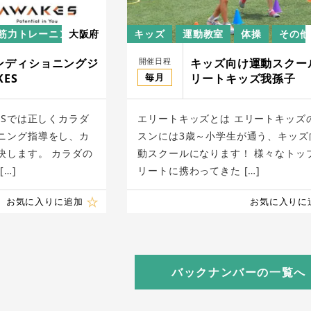
筋力トレーニング
大阪府
キッズ
運動教室
体操
その他
開催日程
ンディショニングジ
キッズ向け運動スクー
毎月
KES
リートキッズ我孫子
ESでは正しくカラダ
エリートキッズとは エリートキッズ
ニング指導をし、カ
スンには3歳～小学生が通う、キッズ
決します。 カラダの
動スクールになります！ 様々なトッ
…]
リートに携わってきた […]
お気に入りに追加
お気に入りに
バックナンバーの一覧へ