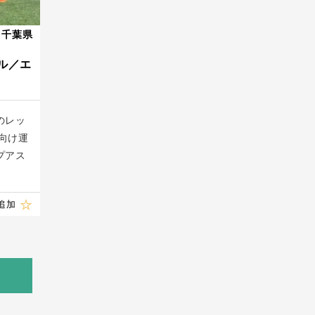
千葉県
ル／エ
のレッ
向け運
プアス
追加