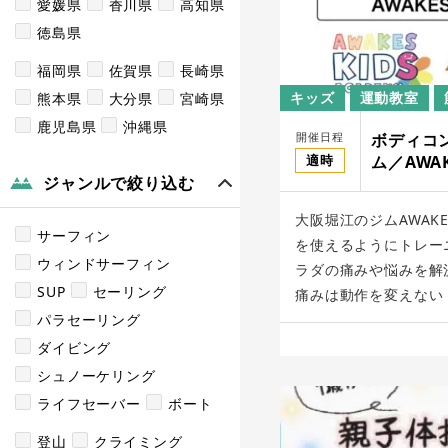
愛媛県
香川県
高知県
徳島県
福岡県
佐賀県
長崎県
キッズ
運動教室
熊本県
大分県
宮崎県
鹿児島県
沖縄県
開催日程
ボディコ
適時
ム／AWA
ジャンルで絞り込む
大阪堀江のジムAWAK
サーフィン
を使えるようにトレー
ウィンドサーフィン
ラダの痛みや悩みを解
SUP
セーリング
痛みは動作を変えない [
パラセーリング
ダイビング
シュノーケリング
ライフセーバー
ボート
登山
クライミング