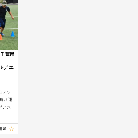
千葉県
ル／エ
のレッ
向け運
プアス
追加