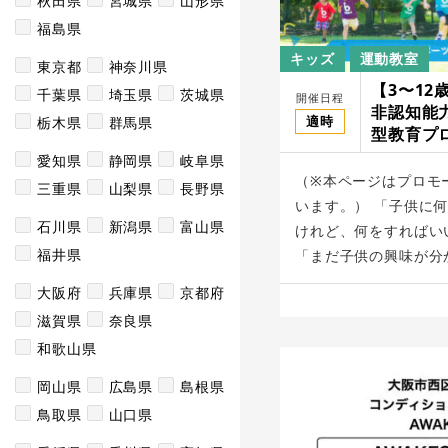
秋田県
宮城県
山形県
福島県
キッズ
運動教室
東京都
神奈川県
【3〜12
千葉県
埼玉県
茨城県
開催日程
非認知能
適時
栃木県
群馬県
型教育プロ
sport
愛知県
静岡県
岐阜県
（※本ページはプロモ
三重県
山梨県
長野県
います。） 「子供に
石川県
新潟県
富山県
けれど、何をすればい
福井県
「まだ子供の興味が分か
大阪府
兵庫県
京都府
滋賀県
奈良県
和歌山県
岡山県
広島県
島根県
鳥取県
山口県