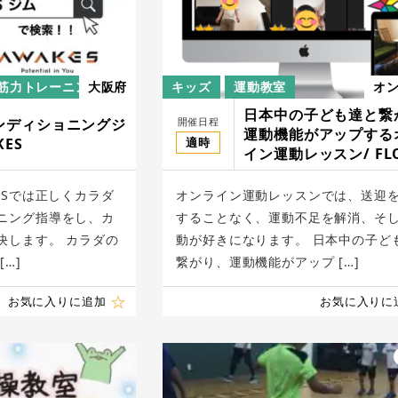
筋力トレーニング
大阪府
キッズ
運動教室
オ
日本中の子ども達と繋
開催日程
ンディショニングジ
運動機能がアップする
適時
KES
イン運動レッスン/ FL
ESでは正しくカラダ
オンライン運動レッスンでは、送迎
ニング指導をし、カ
することなく、運動不足を解消、そ
決します。 カラダの
動が好きになります。 日本中の子ど
…]
繋がり、運動機能がアップ […]
お気に入りに追加
お気に入りに