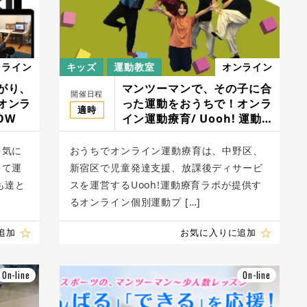
ンライン
キッズ
運動教室
オンライン
がり、
マンツーマンで、その子に合
開催日程
オンラ
った運動をおうちで！オンラ
適時
OW
イン運動療育/ Uooh! 運動
療育ラボ
を気に
おうちでオンライン運動療育は、中野区、
して運
新宿区で児童発達支援、放課後ディサービ
も達と
スを運営するUooh!運動療育ラボが提供す
るオンライン個別運動プ […]
追加
お気に入りに追加
On-line
On-line