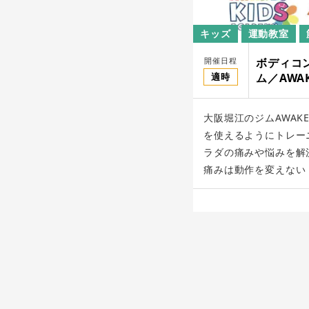
キッズ
運動教室
開催日程
ボディコ
適時
ム／AWA
大阪堀江のジムAWAK
を使えるようにトレー
ラダの痛みや悩みを解
痛みは動作を変えない [