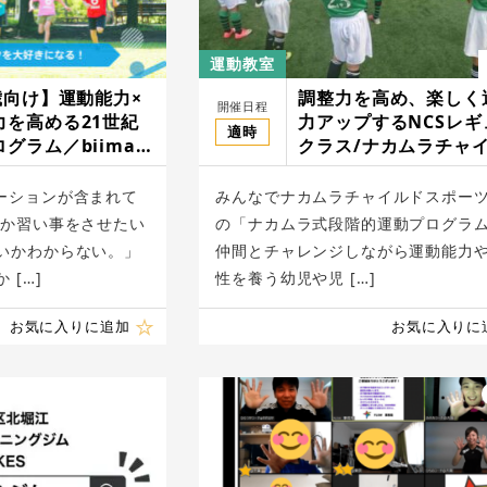
運動教室
歳向け】運動能力×
調整力を高め、楽しく
開催日程
力を高める21世紀
力アップするNCSレギ
適時
グラム／biima
クラス/ナカムラチャ
s（ビーマスポーツ）
スポーツ(NCS)
ーションが含まれて
みんなでナカムラチャイルドスポーツ
何か習い事をさせたい
の「ナカムラ式段階的運動プログラ
いかわからない。」
仲間とチャレンジしながら運動能力
 […]
性を養う幼児や児 […]
お気に入りに追加
お気に入りに