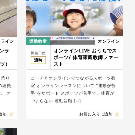
ンライン
運動教室
オンライン
オンラ
オンラインLIVE おうちでス
開催日程
ポーツ/ 体育家庭教師ファー
適時
ーツ）
スト
を承り
コーチとオンラインでつながるスポーツ教
の経費
室 オンラインレッスンについて “運動が苦
。 オ
手”をサポート スポーツが苦手で、体育が
つまらない 運動音痴 […]
追加
お気に入りに追加