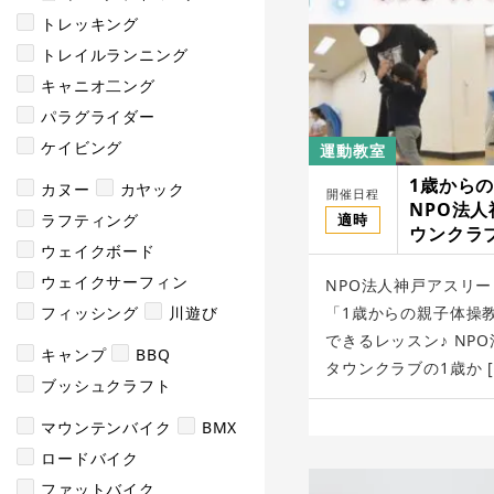
トレッキング
トレイルランニング
キャニオ二ング
パラグライダー
ケイビング
運動教室
1歳から
カヌー
カヤック
開催日程
NPO法
適時
ラフティング
ウンクラ
ウェイクボード
ウェイクサーフィン
NPO法人神戸アスリ
フィッシング
川遊び
「1歳からの親子体操
できるレッスン♪ NP
キャンプ
BBQ
タウンクラブの1歳か [
ブッシュクラフト
マウンテンバイク
BMX
ロードバイク
ファットバイク