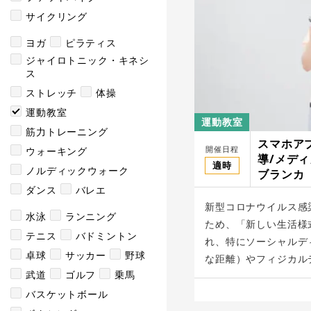
サイクリング
ヨガ
ピラティス
ジャイロトニック・キネシ
ス
ストレッチ
体操
運動教室
運動教室
筋力トレーニング
スマホア
開催日程
ウォーキング
導/メデ
適時
ノルディックウォーク
ブランカ
ダンス
バレエ
新型コロナウイルス感
水泳
ランニング
ため、「新しい生活様
テニス
バドミントン
れ、特にソーシャルデ
卓球
サッカー
野球
な距離）やフィジカルデ
武道
ゴルフ
乗馬
バスケットボール