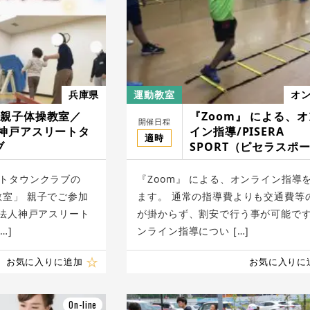
兵庫県
運動教室
オ
の親子体操教室／
『Zoom』 による、
開催日程
人神戸アスリートタ
イン指導/PISERA
適時
ブ
SPORT（ピセラスポ
ートタウンクラブの
『Zoom』 による、オンライン指導
教室」 親子でご参加
ます。 通常の指導費よりも交通費等
O法人神戸アスリート
が掛からず、割安で行う事が可能です
…]
ンライン指導につい […]
お気に入りに追加
お気に入りに
On-line