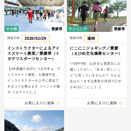
その他
愛媛県
ランニング
愛媛県
開催日程
2020/02/29
開催日程
適時
インストラクターによるアイ
にこにこジョギング／愛媛
ススケート教室／愛媛県（イ
（えひめ文化健康センター）
ヨテツスポーツセンター）
11回中9回、お好きな受講日にお
【JAF愛媛】好評につき今年も「ア
越しください。 ”走る＝苦しいこ
イススケート教室」を開催予定。
と”と思っていませんか？ そんな
インストラクターが上手に滑走で
あなた！まずは鼻歌が笑顔で口ず
きるコツを教えます イベントの魅
さめるにこにこ […]
力 イヨテツス […]
お気に入りに追加
お気に入りに追加