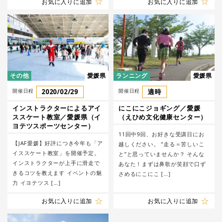
お気に入りに追加
お気に入りに追加
その他
愛媛県
ランニング
愛媛県
開催日程
2020/02/29
開催日程
適時
インストラクターによるアイ
にこにこジョギング／愛媛
ススケート教室／愛媛県（イ
（えひめ文化健康センター）
ヨテツスポーツセンター）
11回中9回、お好きな受講日にお
【JAF愛媛】好評につき今年も「ア
越しください。 ”走る＝苦しいこ
イススケート教室」を開催予定。
と”と思っていませんか？ そんな
インストラクターが上手に滑走で
あなた！まずは鼻歌が笑顔で口ず
きるコツを教えます イベントの魅
さめるにこにこ […]
力 イヨテツス […]
お気に入りに追加
お気に入りに追加