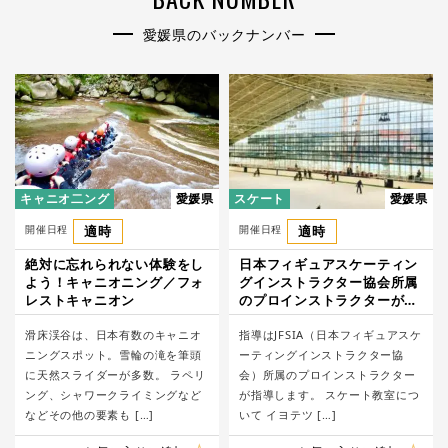
愛媛県のバックナンバー
キャニオ二ング
愛媛県
スケート
愛媛県
開催日程
適時
開催日程
適時
絶対に忘れられない体験をし
日本フィギュアスケーティン
よう！キャニオニング／フォ
グインストラクター協会所属
レストキャニオン
のプロインストラクターが指
導!スケート教室/イヨテツス
滑床渓谷は、日本有数のキャニオ
ポーツセンター
指導はJFSIA（日本フィギュアスケ
ニングスポット。雪輪の滝を筆頭
ーティングインストラクター協
に天然スライダーが多数。 ラペリ
会）所属のプロインストラクター
ング、シャワークライミングなど
が指導します。 スケート教室につ
などその他の要素も […]
いて イヨテツ […]