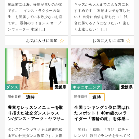
施設前には海、移動が無いのが楽
キッズから大人までこんな方にお
です。 「インストラクターの先
すすめです！ 運動オンチを直した
生」も所属している数少ないお店
い！ 自分に自信を持ちたい！ 試
です。 最初のライセンス オープ
合に勝てるようになりたい！ 楽し
ンウォーター 水深 […]
く上達したい！ […]
お気に入りに追加
お気に入りに追加
ダンス
愛媛県
キャニオ二ング
愛媛県
開催日程
適時
開催日程
適時
豊富なレッスンメニューを取
全国ランキング１位に選ばれ
り揃えた社交ダンスレッス
たスポット！ 40m級のスラ
ン/ダンス・アーツ・ヤマサ
イダー「雪輪の滝」を体感で
キ
きる滑床渓谷１DAYコース/
ダンスアーツヤマサキは愛媛県松
グッドリバー
「笑顔」「感動」「喜び」にチャ
山市の社交ダンス教室です。文部
レンジ！ 渓谷でランチを食べて40