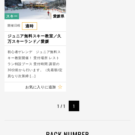
スキー
愛媛県
開催日程
適時
ジュニア無料スキー教室／久
万スキーランド／愛媛
初心者ゲレンデ ジュニア無料ス
キー教室開催！ 受付場所 レスト
ラン特設ブース 受付時間 講習の
30分前から行います。（先着順/定
員なり次第締 […]
お気に入りに追加
1 / 1
1
BACK NUMBER