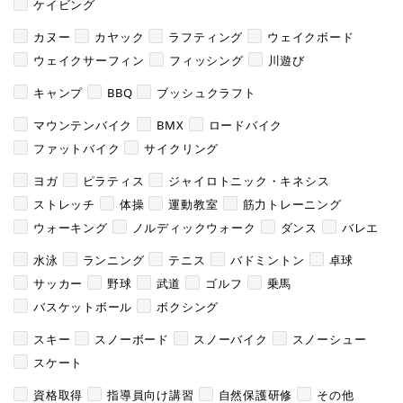
ケイビング
カヌー
カヤック
ラフティング
ウェイクボード
ウェイクサーフィン
フィッシング
川遊び
キャンプ
BBQ
ブッシュクラフト
マウンテンバイク
BMX
ロードバイク
ファットバイク
サイクリング
ヨガ
ピラティス
ジャイロトニック・キネシス
ストレッチ
体操
運動教室
筋力トレーニング
ウォーキング
ノルディックウォーク
ダンス
バレエ
水泳
ランニング
テニス
バドミントン
卓球
サッカー
野球
武道
ゴルフ
乗馬
バスケットボール
ボクシング
スキー
スノーボード
スノーバイク
スノーシュー
スケート
資格取得
指導員向け講習
自然保護研修
その他