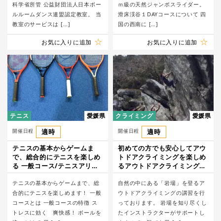
科学省所管 公益財団法人日本ボー
ｍ級の天然ジャンボスライダー。
ルルームダンス連盟認定教室。 当
滑床渓谷１DAYコースについて 四
教室のサービスは […]
国の西南に […]
お気に入りに追加
お気に入りに追加
テニス
愛媛県
クライミング
愛媛県
開催日程
適時
開催日程
適時
テニスの基本からゲームま
初めての方でも安心してアウ
で、総合的にテニスを楽しめ
トドアクライミングを楽しめ
る 一般コース/テニスアリー
るアウトドアクライミングツ
ナガーデン松山
アー/Climbing Studio
テニスの基本からゲームまで、総
BRAVE
自然の中にある「岩場」を登るア
合的にテニスを楽しめます！ 一般
ウトドアクライミングの講習を行
コースとは 一般コースの特徴 ス
っております。 岩場を知り尽くし
トレスに効く 爽快感！ ボールを
たインストラクターがサポートし