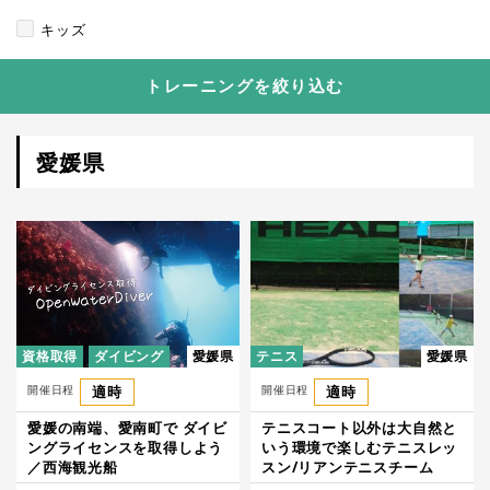
キッズ
トレーニングを絞り込む
愛媛県
資格取得
ダイビング
愛媛県
テニス
愛媛県
開催日程
適時
開催日程
適時
愛媛の南端、愛南町で ダイビ
テニスコート以外は大自然と
ングライセンスを取得しよう
いう環境で楽しむテニスレッ
／西海観光船
スン/リアンテニスチーム