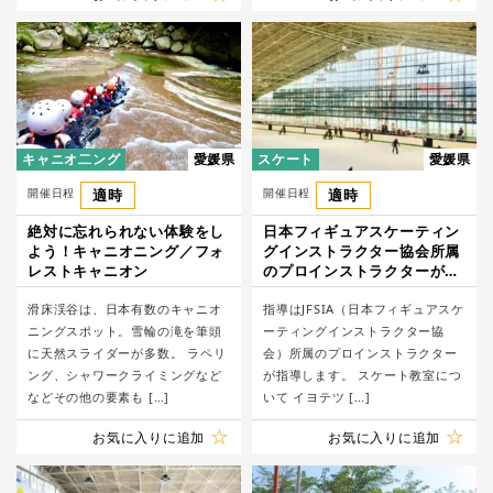
キャニオ二ング
愛媛県
スケート
愛媛県
開催日程
適時
開催日程
適時
絶対に忘れられない体験をし
日本フィギュアスケーティン
よう！キャニオニング／フォ
グインストラクター協会所属
レストキャニオン
のプロインストラクターが指
導!スケート教室/イヨテツス
滑床渓谷は、日本有数のキャニオ
ポーツセンター
指導はJFSIA（日本フィギュアスケ
ニングスポット。雪輪の滝を筆頭
ーティングインストラクター協
に天然スライダーが多数。 ラペリ
会）所属のプロインストラクター
ング、シャワークライミングなど
が指導します。 スケート教室につ
などその他の要素も […]
いて イヨテツ […]
お気に入りに追加
お気に入りに追加