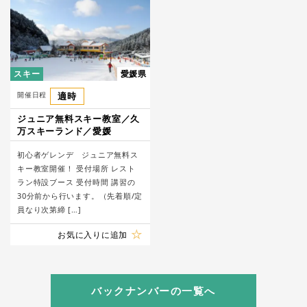
スキー
愛媛県
開催日程
適時
ジュニア無料スキー教室／久
万スキーランド／愛媛
初心者ゲレンデ ジュニア無料ス
キー教室開催！ 受付場所 レスト
ラン特設ブース 受付時間 講習の
30分前から行います。（先着順/定
員なり次第締 […]
お気に入りに追加
バックナンバーの一覧へ