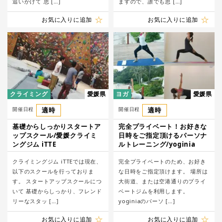
追いかけて 思 […]
ますので、誰でも思 […]
お気に入りに追加
お気に入りに追加
クライミング
愛媛県
ヨガ
愛媛県
開催日程
適時
開催日程
適時
基礎からしっかりスタートア
完全プライベート！お好きな
ップスクール/愛媛クライミ
日時をご指定頂けるパーソナ
ングジム iTTE
ルトレーニング/yoginia
クライミングジム iTTEでは現在、
完全プライベートのため、お好き
以下のスクールを行っておりま
な日時をご指定頂けます。 場所は
す。 スタートアップスクールにつ
大街道、または空港通りのプライ
いて 基礎からしっかり、フレンド
ベートジムを利用します。
リーなスタッ […]
yoginiaのパーソ […]
お気に入りに追加
お気に入りに追加