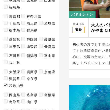
秋田県
宮城県
山形県
福島県
バドミントン
東京都
神奈川県
千葉県
埼玉県
茨城県
開催日程
大人のバ
適時
かやま Cit
栃木県
群馬県
愛知県
静岡県
岐阜県
初心者の方でも丁寧に
三重県
山梨県
長野県
てくれる指導者がいる
石川県
新潟県
富山県
めに、交流のために、
福井県
楽しくバドミントンに親
大阪府
兵庫県
京都府
滋賀県
奈良県
和歌山県
岡山県
広島県
島根県
鳥取県
山口県