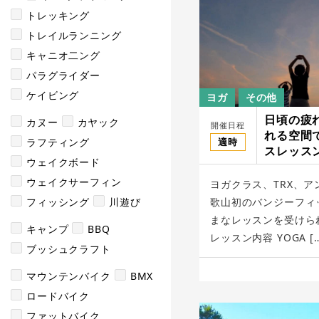
トレッキング
トレイルランニング
キャニオ二ング
パラグライダー
ケイビング
ヨガ
その他
日頃の疲
カヌー
カヤック
開催日程
れる空間
適時
ラフティング
スレッスン/S
ウェイクボード
ウェイクサーフィン
ヨガクラス、TRX、
フィッシング
川遊び
歌山初のバンジーフィ
まなレッスンを受けら
キャンプ
BBQ
レッスン内容 YOGA […
ブッシュクラフト
マウンテンバイク
BMX
ロードバイク
ファットバイク