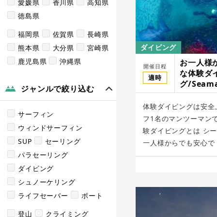
愛媛県
香川県
高知県
徳島県
福岡県
佐賀県
長崎県
ダイビング
熊本県
大分県
宮崎県
鹿児島県
沖縄県
お一人様
開催日程
な体験ダ
適時
グ/Seama
ジャンルで絞り込む
体験ダイビングは安全
サーフィン
フ1名のマンツーマン
ウィンドサーフィン
験ダイビングとは シ
SUP
セーリング
一人様からでも安心で [
パラセーリング
ダイビング
シュノーケリング
ライフセーバー
ボート
登山
クライミング