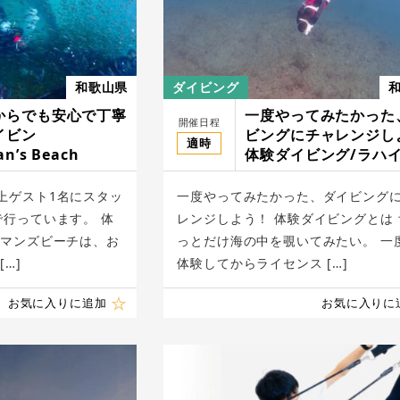
和歌山県
ダイビング
からでも安心で丁寧
一度やってみたかった
開催日程
イビン
ビングにチャレンジし
適時
n’s Beach
体験ダイビング/ラハ
(LAHAINA) 白浜
上ゲスト1名にスタッ
一度やってみたかった、ダイビング
で行っています。 体
レンジしよう！ 体験ダイビングとは 
ーマンズビーチは、お
っとだけ海の中を覗いてみたい。 一
…]
体験してからライセンス […]
お気に入りに追加
お気に入りに