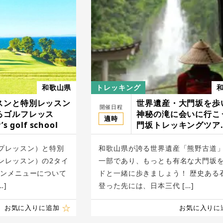
和歌山県
トレッキング
スンと特別レッスン
世界遺産・大門坂を歩
開催日程
るゴルフレッス
神秘の滝に会いに行こ
適時
s golf school
門坂トレッキングツア
ー/KUMANO OUTDO
TRIP
プレッスン）と特別
和歌山県が誇る世界遺産「熊野古道」
ンレッスン）の2タイ
一部であり、もっとも有名な大門坂
スンメニューについて
ドと一緒に歩きましょう！ 歴史ある
…]
登った先には、日本三代 […]
お気に入りに追加
お気に入りに