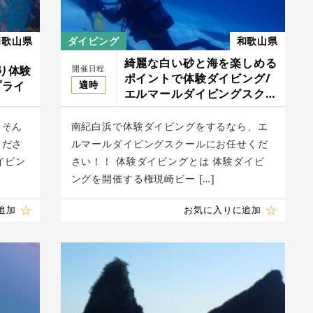
和歌山県
ダイビング
和歌山県
綺麗な白い砂と海を楽しめる
開催日程
り体験
ポイントで体験ダイビング/
適時
プライ
エルマールダイビングスクー
ル南紀白浜
！そん
南紀白浜で体験ダイビングをするなら、エ
くださ
ルマールダイビングスクールにお任せくだ
イビン
さい！！ 体験ダイビングとは 体験ダイビ
ングを開催する権現崎ビー […]
追加
お気に入りに追加