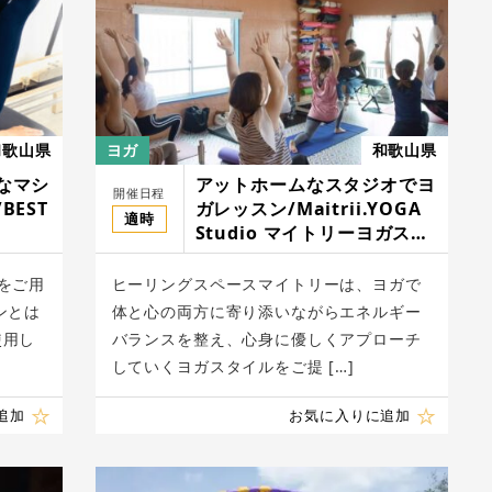
和歌山県
ヨガ
和歌山県
なマシ
アットホームなスタジオでヨ
開催日程
BEST
ガレッスン/Maitrii.YOGA
適時
Studio マイトリーヨガスタ
ジオ
をご用
ヒーリングスペースマイトリーは、ヨガで
ンとは
体と心の両方に寄り添いながらエネルギー
使用し
バランスを整え、心身に優しくアプローチ
していくヨガスタイルをご提 […]
追加
お気に入りに追加