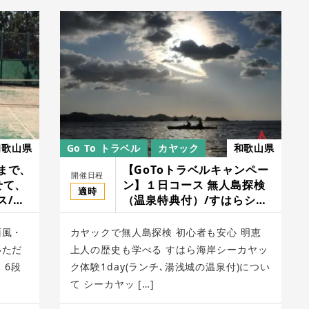
和歌山県
Go To トラベル
カヤック
和歌山県
まで、
【GoToトラベルキャンペー
開催日程
せて、
ン】１日コース 無人島探検
適時
ス/ワ
（温泉特典付）/すはらシー
サイドハウス
雨風・
カヤックで無人島探検 初心者も安心 明恵
いただ
上人の歴史も学べる すはら海岸シーカヤッ
、6段
ク体験1day(ランチ､湯浅城の温泉付)につい
て シーカヤッ […]