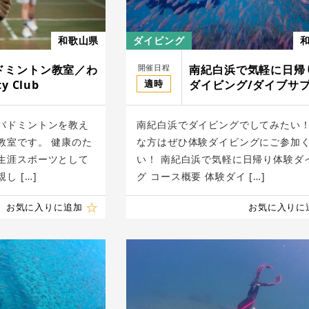
和歌山県
ダイビング
開催日程
ドミントン教室／わ
南紀白浜で気軽に日帰
適時
y Club
ダイビング/ダイブサ
バドミントンを教え
南紀白浜でダイビングでしてみたい
教室です。 健康のた
な方はぜひ体験ダイビングにご参加
生涯スポーツとして
い！ 南紀白浜で気軽に日帰り体験ダ
し […]
グ コース概要 体験ダイ […]
お気に入りに追加
お気に入りに