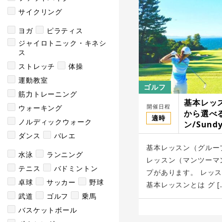
サイクリング
ヨガ
ピラティス
ジャイロトニック・キネシ
ス
ストレッチ
体操
運動教室
ゴルフ
筋力トレーニング
基本レッ
開催日程
ウォーキング
から選べ
適時
ノルディックウォーク
ン/Sundy’
ダンス
バレエ
基本レッスン（グルー
水泳
ランニング
レッスン（マンツーマ
テニス
バドミントン
プがあります。 レッ
卓球
サッカー
野球
基本レッスンとは グ [
武道
ゴルフ
乗馬
バスケットボール