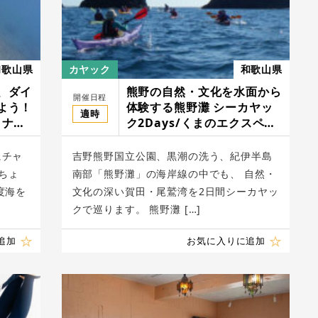
和歌山県
カヤック
和歌山県
、ダイ
熊野の自然・文化を水面から
開催日程
よう！
体験する熊野灘 シーカヤッ
適時
イナ
ク2Days/くまのエクスペリ
エンス
にチャ
吉野熊野国立公園、黒潮の洗う、紀伊半島
ちょ
南部「熊野灘」の海岸線の中でも、 自然・
度海を
文化の深い賀田・尾鷲湾を2日間シーカヤッ
クで巡ります。 熊野灘 […]
追加
お気に入りに追加