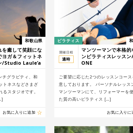
和歌山県
ピラティス
れを癒して笑顔にな
マンツーマンで本格的
開催日程
でヨガ＆フィットネ
ンピラティスレッスン/
適時
tudio Laule’a
ONE
アンチグラビティ、和
ご要望に応じた2つのレッスンコース
ットネスなどさまざ
意しております。 パーソナルレッス
れるスタジオです。
マンツーマンにて、リフォーマーを
]
た質の高いピラティス […]
お気に入りに追加
お気に入りに