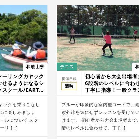
和歌山県
テニス
ツーリングカヤック
初心者から大会出場者
開催日程
なせるようになるシ
6段階のレベルに合わ
適時
スクール/EARTH
丁寧に指導！一般クラ
カヤマテニススクール
ヤックを乗りこなし
ブルーが印象的な室内型コートで、
緒に楽しみましょ
紫外線を気にせずレッスンを受けて
ールについて スク
けます。 初心者から大会出場者まで
リ […]
階のレベルに合わせて、丁 […]