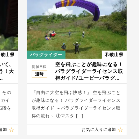
和歌山県
パラグライダー
和歌山県
いて、
空を飛ぶことが趣味になる！
開催日程
う！大
パラグライダーライセンス取
適時
得ガイド/ユーピーパラグラ
OR
イダースクール
 その
「自由に大空を飛ぶ快感！」 空を飛ぶこと
をガイ
が趣味になる！ パラグライダーライセンス
石段を
取得ガイド ～パラグライダーライセンス取
得の流れ～ ①マスタ […]
追加
お気に入りに追加