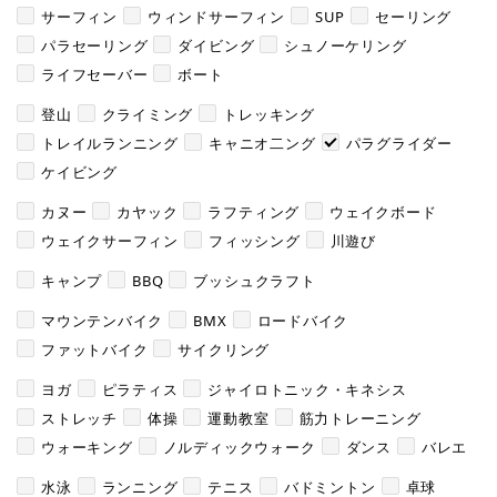
サーフィン
ウィンドサーフィン
SUP
セーリング
パラセーリング
ダイビング
シュノーケリング
ライフセーバー
ボート
登山
クライミング
トレッキング
トレイルランニング
キャニオ二ング
パラグライダー
ケイビング
カヌー
カヤック
ラフティング
ウェイクボード
ウェイクサーフィン
フィッシング
川遊び
キャンプ
BBQ
ブッシュクラフト
マウンテンバイク
BMX
ロードバイク
ファットバイク
サイクリング
ヨガ
ピラティス
ジャイロトニック・キネシス
ストレッチ
体操
運動教室
筋力トレーニング
ウォーキング
ノルディックウォーク
ダンス
バレエ
水泳
ランニング
テニス
バドミントン
卓球