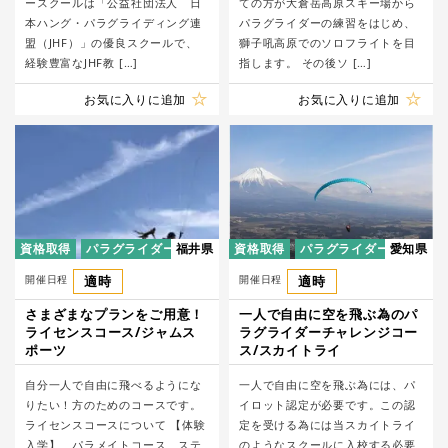
ースクールは「公益社団法人 日
ての方が大倉岳高原スキー場から
本ハング・パラグライディング連
パラグライダーの練習をはじめ、
盟（JHF）」の優良スクールで、
獅子吼高原でのソロフライトを目
経験豊富なJHF教 […]
指します。 その後ソ […]
お気に入りに追加
お気に入りに追加
資格取得
パラグライダー
福井県
資格取得
パラグライダー
愛知県
開催日程
適時
開催日程
適時
さまざまなプランをご用意！
一人で自由に空を飛ぶ為のパ
ライセンスコース/ジャムス
ラグライダーチャレンジコー
ポーツ
ス/スカイトライ
自分一人で自由に飛べるようにな
一人で自由に空を飛ぶ為には、パ
りたい！方のためのコースです。
イロット認定が必要です。この認
ライセンスコースについて 【体験
定を受ける為には当スカイトライ
入学】 パラメイトコース ステ
のようなスクールに入校する必要