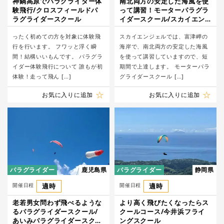
神鍋高原でパラグライダー体
南北両方の安定した海風を使
験飛行/クロスフィールドパ
って講習！モーターパラグラ
ラグライダースクール
イダースクール/スカイエン
ジェル
ったく初めての方を対象に体験飛
スカイエンジェルでは、富津岬の
行を行います。 フワッと浮く瞬
海岸で、南北両方の安定した海風
間！結構いいもんです。 パラグラ
を使って講習していますので、短
イダー体験飛行について 誰もが初
期間で上達します。 モーターパラ
体験！走って飛ん […]
グライダースクール […]
お気に入りに追加
お気に入りに追加
パラグライダー
鹿児島県
パラグライダー
静岡県
開催日程
適時
開催日程
適時
老若男女問わず飛べるような
より高く飛びたくなったらス
るパラグライダースクール/
クールコース/今井浜フライ
あいみパラグライダースクー
ングスクール