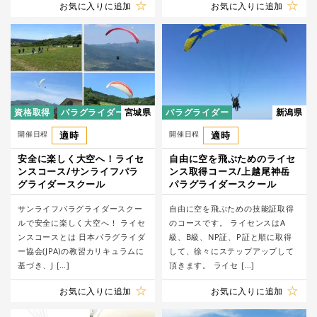
お気に入りに追加
お気に入りに追加
資格取得
パラグライダー
宮城県
パラグライダー
新潟県
開催日程
適時
開催日程
適時
安全に楽しく大空へ！ライセ
自由に空を飛ぶためのライセ
ンスコース/サンライフパラ
ンス取得コース/上越尾神岳
グライダースクール
パラグライダースクール
サンライフパラグライダースクー
自由に空を飛ぶための技能証取得
ルで安全に楽しく大空へ！ ライセ
のコースです。 ライセンスはA
ンスコースとは 日本パラグライダ
級、B級、NP証、P証と順に取得
ー協会(JPA)の教習カリキュラムに
して、徐々にステップアップして
基づき、J […]
頂きます。 ライセ […]
お気に入りに追加
お気に入りに追加