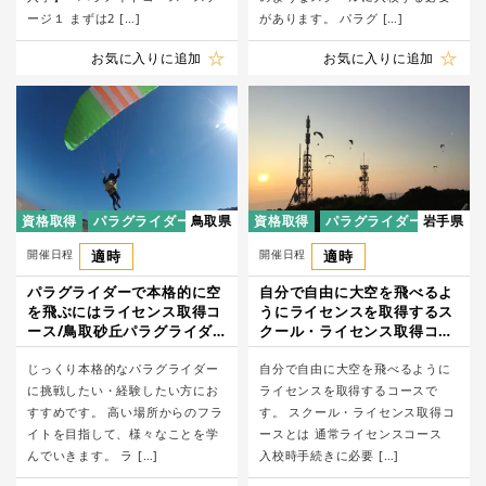
ージ１ まずは2 […]
があります。 パラグ […]
お気に入りに追加
お気に入りに追加
資格取得
パラグライダー
鳥取県
資格取得
パラグライダー
岩手県
開催日程
適時
開催日程
適時
パラグライダーで本格的に空
自分で自由に大空を飛べるよ
を飛ぶにはライセンス取得コ
うにライセンスを取得するス
ース/鳥取砂丘パラグライダ
クール・ライセンス取得コー
ースクール
ス/MAPSパラグライダースク
じっくり本格的なパラグライダー
ール
自分で自由に大空を飛べるように
に挑戦したい・経験したい方にお
ライセンスを取得するコースで
すすめです。 高い場所からのフラ
す。 スクール・ライセンス取得コ
イトを目指して、様々なことを学
ースとは 通常ライセンスコース
んでいきます。 ラ […]
入校時手続きに必要 […]