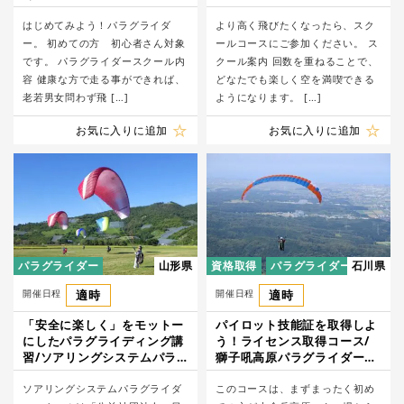
ル
はじめてみよう！パラグライダ
より高く飛びたくなったら、スク
ー。 初めての方 初心者さん対象
ールコースにご参加ください。 ス
です。 パラグライダースクール内
クール案内 回数を重ねることで、
容 健康な方で走る事ができれば、
どなたでも楽しく空を満喫できる
老若男女問わず飛 […]
ようになります。 […]
お気に入りに追加
お気に入りに追加
パラグライダー
山形県
資格取得
パラグライダー
石川県
開催日程
適時
開催日程
適時
「安全に楽しく」をモットー
パイロット技能証を取得しよ
にしたパラグライディング講
う！ライセンス取得コース/
習/ソアリングシステムパラ
獅子吼高原パラグライダース
グライダースクール
クール
ソアリングシステムパラグライダ
このコースは、まずまったく初め