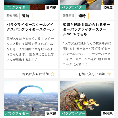
パラグライダー
静岡県
パラグライダー
北海道
開催日程
適時
開催日程
適時
パラグライダースクール／イ
知識と経験を深められるモー
クスパラグライダースクール
ターパラグライダースクー
ル/MPGそらち
空があなたをまっている！ スクー
1人で安全に飛ぶための技術を身に
ルに入校して講習を受ければ、あ
着けます モーターパラグライダー
なたも一人で自由に空を飛べるよ
スクールについて モーターパラグ
うになります。 空を飛ぶことは皆
ライダースクールの流れ 地上練習
さんが想像するよ […]
コース（入校 […]
お気に入りに追加
お気に入りに追加
パラグライダー
栃木県
パラグライダー
静岡県