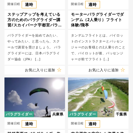
開催日程
適時
開催日程
適時
ステップアップを考えている
モーターパラグライダーでダ
方のためのパラグライダー講
ンデム（2人乗り）フライト
習/スカイパーク宇都宮パラ
体験/飛亭
グライダースクール
パラグライダーを始めてみたい、
タンデムフライトとは、パイロッ
やってみたい、と思ったら、スク
トのインストラクターとパッセン
ールで講習を受けましょう。 パラ
ジャーのお客様との2人乗りのこと
グライダーには、日本パラグライ
で、パイロットが後、パッセンジ
ダー協会（JPA） […]
ャーが前でフライト […]
お気に入りに追加
お気に入りに追加
パラグライダー
兵庫県
パラグライダー
千葉県
開催日程
適時
開催日程
適時