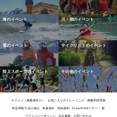
海のイベント
川・湖のイベント
雪のイベント
サイクリストのイベント
陸上スポーツのイベント
その他のイベント
ログイン（掲載者向け）
お気に入りのトレーニング
掲載利用登録
特定商取引法の表記
免責規約
登録規約
Greenfieldバナー 一覧
プライバシーポリシー
会社概要
お問い合わせ