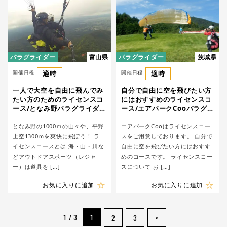
パラグライダー
富山県
パラグライダー
茨城県
開催日程
適時
開催日程
適時
一人で大空を自由に飛んでみ
自分で自由に空を飛びたい方
たい方のためのライセンスコ
にはおすすめのライセンスコ
ース/となみ野パラグライダ
ース/エアパークCooパラグラ
ースクール
イダースクール
となみ野の1000ｍの山々や、平野
エアパークCooはライセンスコー
上空1300ｍを爽快に飛ぼう！ ラ
スをご用意しております。 自分で
イセンスコースとは 海・山・川な
自由に空を飛びたい方にはおすす
どアウトドアスポーツ（レジャ
めのコースです。 ライセンスコー
ー）は道具を […]
スについて お […]
お気に入りに追加
お気に入りに追加
1 / 3
1
2
3
>