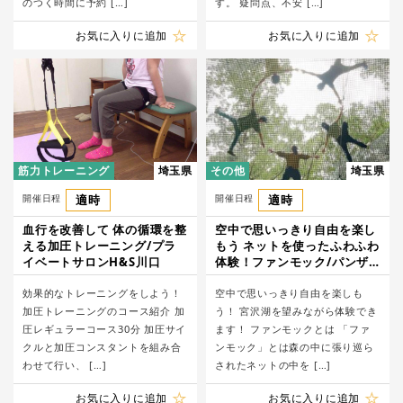
のつく時間に予約 […]
す。 疑問点、不安 […]
お気に入りに追加
お気に入りに追加
筋力トレーニング
埼玉県
その他
埼玉県
開催日程
適時
開催日程
適時
血行を改善して 体の循環を整
空中で思いっきり自由を楽し
える加圧トレーニング/プラ
もう ネットを使ったふわふわ
イベートサロンH&S川口
体験！ファンモック/パンザ
宮沢湖
効果的なトレーニングをしよう！
空中で思いっきり自由を楽しも
加圧トレーニングのコース紹介 加
う！ 宮沢湖を望みながら体験でき
圧レギュラーコース30分 加圧サイ
ます！ ファンモックとは 「ファ
クルと加圧コンスタントを組み合
ンモック」とは森の中に張り巡ら
わせて行い、 […]
されたネットの中を […]
お気に入りに追加
お気に入りに追加