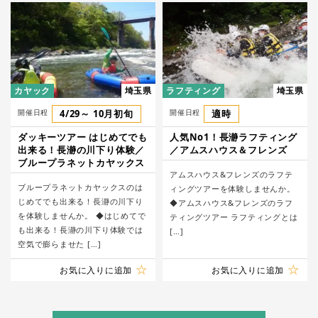
カヤック
埼玉県
ラフティング
埼玉県
開催日程
4/29～ 10月初旬
開催日程
適時
ダッキーツアー はじめてでも
人気No1！長瀞ラフティング
出来る！長瀞の川下り体験／
／アムスハウス＆フレンズ
ブループラネットカヤックス
アムスハウス&フレンズのラフテ
ブループラネットカヤックスのは
ィングツアーを体験しませんか。
じめてでも出来る！長瀞の川下り
◆アムスハウス&フレンズのラフ
を体験しませんか。 ◆はじめてで
ティングツアー ラフティングとは
も出来る！長瀞の川下り体験では
[…]
空気で膨らませた […]
お気に入りに追加
お気に入りに追加