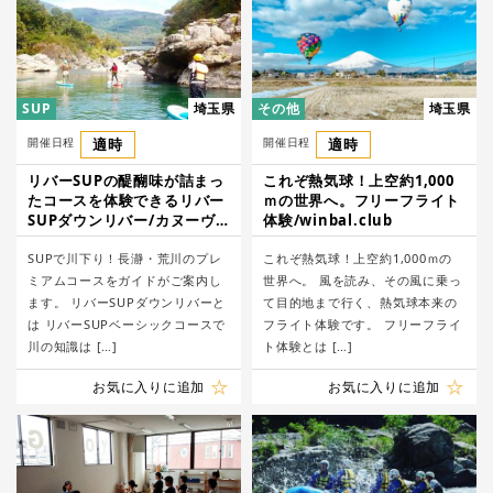
SUP
埼玉県
その他
埼玉県
開催日程
適時
開催日程
適時
リバーSUPの醍醐味が詰まっ
これぞ熱気球！上空約1,000
たコースを体験できるリバー
ｍの世界へ。フリーフライト
SUPダウンリバー/カヌーヴ
体験/winbal.club
ィレッジ長瀞
SUPで川下り！長瀞・荒川のプレ
これぞ熱気球！上空約1,000ｍの
ミアムコースをガイドがご案内し
世界へ。 ​風を読み、その風に乗っ
ます。 リバーSUPダウンリバーと
て目的地まで行く、熱気球本来の
は リバーSUPベーシックコースで
フライト体験です。 フリーフライ
川の知識は […]
ト体験とは […]
お気に入りに追加
お気に入りに追加