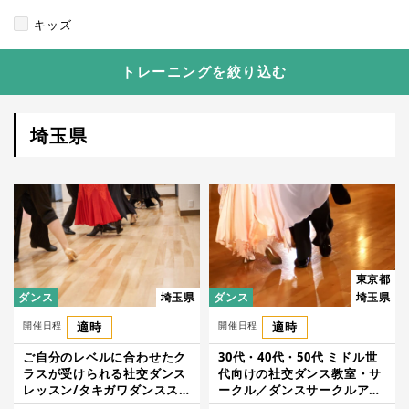
キッズ
トレーニングを絞り込む
埼玉県
東京都
ダンス
埼玉県
ダンス
埼玉県
開催日程
適時
開催日程
適時
ご自分のレベルに合わせたク
30代・40代・50代 ミドル世
ラスが受けられる社交ダンス
代向けの社交ダンス教室・サ
レッスン/タキガワダンスス
ークル／ダンスサークルアク
クール
ト