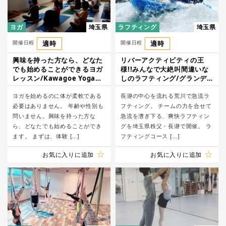
ヨガ
埼玉県
ラフティング
埼玉県
開催日程
適時
開催日程
適時
興味を持った方なら、どなた
リバーアクティビティの王
でも始めることができるヨガ
様!!みんなで大絶叫間違いな
レッスン/Kawagoe Yoga
しのラフティング/グランデ
Studio
ックス長瀞ベース
ヨガを始めるのに体が柔軟である
長瀞の中心を流れる荒川で急流ラ
必要はありません。 年齢や性別も
フティング。 チームの力を合せて
問いません。興味を持った方な
急流を漕ぎ下る、爽快ラフティン
ら、どなたでも始めることができ
グを埼玉県秩父・長瀞で開催。 ラ
ます。 まずは、体験 […]
フティングコース […]
お気に入りに追加
お気に入りに追加