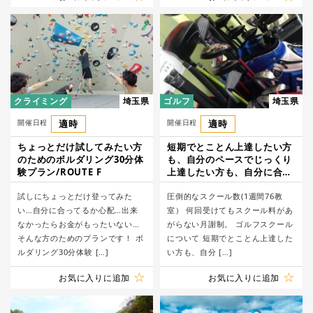
クライミング
埼玉県
ゴルフ
埼玉県
開催日程
適時
開催日程
適時
ちょっとだけ試してみたい方
短期でとことん上達したい方
のためのボルダリング30分体
も、自分のペースでじっくり
験プラン/ROUTE F
上達したい方も、自分に合っ
たペースでゴルフレッスン/
試しにちょっとだけ登ってみた
岩槻オルゴゴルフガーデン
圧倒的なスクール数(1週間76教
い…自分に合ってるか心配…出来
室） 何回受けてもスクール料があ
なかったらお金がもったいない…
がらない月謝制。 ゴルフスクール
そんな方のためのプランです！ ボ
について 短期でとことん上達した
ルダリング30分体験 […]
い方も、自分 […]
お気に入りに追加
お気に入りに追加