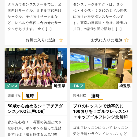
タキガワダンススクールでは、若
ダンスサークルアクトは、３０
者向けサークル、ミドル世代向け
代・４０代・５０代のミドル世代
サークル、子供向けサークルな
に向けた社交ダンスサークルで
ど、レベルや年代に合わせたサー
す。東京の日暮里・池袋、埼玉の
クルがあります。 全く […]
川口、の計3か所で活動し […]
お気に入りに追加
お気に入りに追加
ダンス
埼玉県
ゴルフ
埼玉県
開催日程
適時
開催日程
適時
50歳から始めるシニアチアダ
プロのレッスンで効率的に
ンス／KO江戸CO町
100切りを！ゴルフレッスン/
エキップゴルフレンジ北浦和
皆が初心者！！満面の笑顔と大き
ゴルフレッスンについて レッスン
な掛け声。ポンポンを振って足踏
受け放題やラウンドレッスンなど
みすれば『脳も身体も元気100