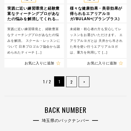
実践に近い練習環境と経験豊
様々な健康効果・美容効果が
富なティーチングプロがあな
得られるエアリアルヨ
たの悩みを解消してくれるゴ
ガ/BULAN+(ブランプラス)
ルフレッスン/リバーサイド
ゴルフ練習場
実践に近い練習環境と、経験豊富
未経験・初心者の方も安心してレ
なティーチングプロがあなたの悩
ッスンをお選びいただけます。 エ
みを解消。 スクール・レッスンに
アリアルヨガとは 天井から吊され
ついて 日本プロゴルフ協会から認
た布を使い行うエアリアルヨガ
められたティーチ […]
は、重力を利用して […]
お気に入りに追加
お気に入りに追加
1 / 2
1
2
>
BACK NUMBER
埼玉県のバックナンバー