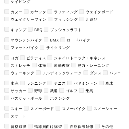
ケイビング
カヌー
カヤック
ラフティング
ウェイクボード
ウェイクサーフィン
フィッシング
川遊び
キャンプ
BBQ
ブッシュクラフト
マウンテンバイク
BMX
ロードバイク
ファットバイク
サイクリング
ヨガ
ピラティス
ジャイロトニック・キネシス
ストレッチ
体操
運動教室
筋力トレーニング
ウォーキング
ノルディックウォーク
ダンス
バレエ
水泳
ランニング
テニス
バドミントン
卓球
サッカー
野球
武道
ゴルフ
乗馬
バスケットボール
ボクシング
スキー
スノーボード
スノーバイク
スノーシュー
スケート
資格取得
指導員向け講習
自然保護研修
その他