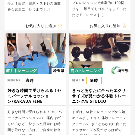
プロのレッスンで効率的に100切
倍』！美容・健康・ストレス発散
りを！ 毎日でもゴルフをしていた
を合言葉に、いつまで […]
だける、レッス […]
お気に入りに追加
お気に入りに追加
筋力トレーニング
埼玉県
筋力トレーニング
埼玉県
開催日程
適時
開催日程
適時
好きな時間で受けられる！セ
きっとあなたに合ったエクサ
ミパーソナルセッショ
サイズが見つかる体験トレー
ン/KARADA FINE
ニング/E STUDIO
好きな時間で受けられる！ セミパ
まずは、体験トレーニングから始
ーソナルセッションのご案内 お忙
めてみましょう！ 体験トレーニン
しい方など、決まった日時にお時
グについて きっとあなたに合った
間が取れない方は、ご自身の都合
エクササイズが見つかるはずで