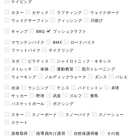
ケイビング
カヌー
カヤック
ラフティング
ウェイクボード
ウェイクサーフィン
フィッシング
川遊び
キャンプ
BBQ
ブッシュクラフト
マウンテンバイク
BMX
ロードバイク
ファットバイク
サイクリング
ヨガ
ピラティス
ジャイロトニック・キネシス
ストレッチ
体操
運動教室
筋力トレーニング
ウォーキング
ノルディックウォーク
ダンス
バレエ
水泳
ランニング
テニス
バドミントン
卓球
サッカー
野球
武道
ゴルフ
乗馬
バスケットボール
ボクシング
スキー
スノーボード
スノーバイク
スノーシュー
スケート
資格取得
指導員向け講習
自然保護研修
その他