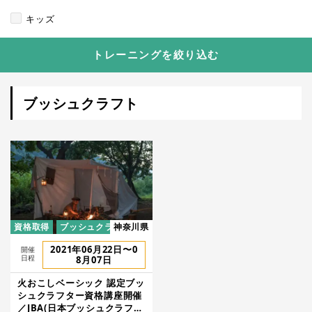
キッズ
トレーニングを絞り込む
ブッシュクラフト
資格取得
ブッシュクラフト
神奈川県
2021年06月22日〜0
開催
日程
8月07日
火おこしベーシック 認定ブッ
シュクラフター資格講座開催
／JBA(日本ブッシュクラフト