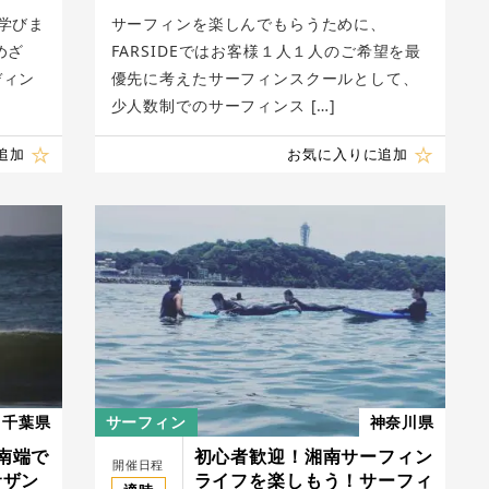
学びま
サーフィンを楽しんでもらうために、
めざ
FARSIDEではお客様１人１人のご希望を最
ディン
優先に考えたサーフィンスクールとして、
少人数制でのサーフィンス […]
追加
お気に入りに追加
千葉県
サーフィン
神奈川県
南端で
初心者歓迎！湘南サーフィン
開催日程
サザン
ライフを楽しもう！サーフィ