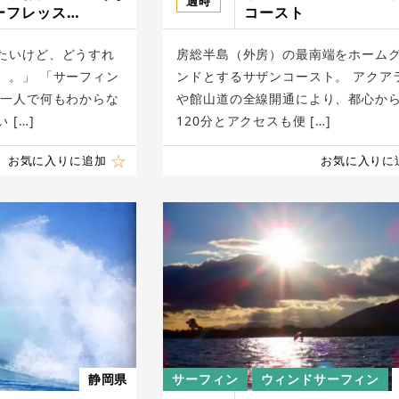
適時
ーフレッス
コースト
ION SURF
たいけど、どうすれ
房総半島（外房）の最南端をホーム
。。」 「サーフィン
ンドとするサザンコースト。 アクア
「一人で何もわからな
や館山道の全線開通により、都心から
 […]
120分とアクセスも便 […]
お気に入りに追加
お気に入りに
静岡県
サーフィン
ウィンドサーフィン