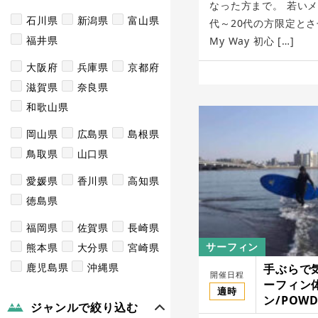
なった方まで。 若いメ
石川県
新潟県
富山県
代～20代の方限定と
福井県
My Way 初心 […]
大阪府
兵庫県
京都府
滋賀県
奈良県
和歌山県
岡山県
広島県
島根県
鳥取県
山口県
愛媛県
香川県
高知県
徳島県
福岡県
佐賀県
長崎県
サーフィン
熊本県
大分県
宮崎県
鹿児島県
沖縄県
手ぶらで
開催日程
ーフィン
適時
ン/POWD
ジャンルで絞り込む
SHONAN