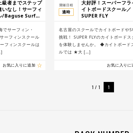
上級者までステップ
大好評！スーパーフラ
開催日程
違いなし！サーフィ
イトボードスクール／
適時
Baguse Surf
SUPER FLY
urf School
海でサーフィン・
名古屋のスクールでカイトボードやS
 サーフィンスクール
挑戦！ SUPER FLYのカイトボード
のサーフィンスクールは
を体験しませんか。 ◆カイトボード
]
ルでは ★大 […]
お気に入りに追加
お気に入りに
1 / 1
1