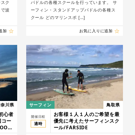
ンスク
パドルの各種スクールを行っています。 サ
スで波
ーフィン・スタンドアップパドルの各種ス
クール どのマリンスポ […]
追加
お気に入りに追加
神奈川県
サーフィン
鳥取県
初心者
お客様１人１人のご希望を最
開催日程
回コー
優先に考えたサーフィンスク
適時
HOOL
ール/FARSIDE