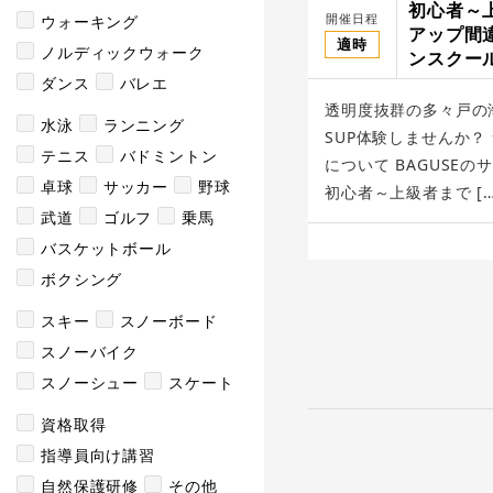
初心者～
開催日程
ウォーキング
アップ間
適時
ノルディックウォーク
ンスクール/
Shop & S
ダンス
バレエ
透明度抜群の多々戸の
水泳
ランニング
SUP体験しませんか？
テニス
バドミントン
について BAGUSE
卓球
サッカー
野球
初心者～上級者まで […
武道
ゴルフ
乗馬
バスケットボール
ボクシング
スキー
スノーボード
スノーバイク
スノーシュー
スケート
資格取得
指導員向け講習
自然保護研修
その他