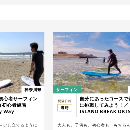
神奈川県
サーフィン
y 初心者サーフィン
自分にあったコースで
開催日程
（初心者練習
に挑戦してみよう！／
適時
 Way
ISLAND BREAK OKI
～少し立てるように
大人も、子供も、初心者も、もちろん