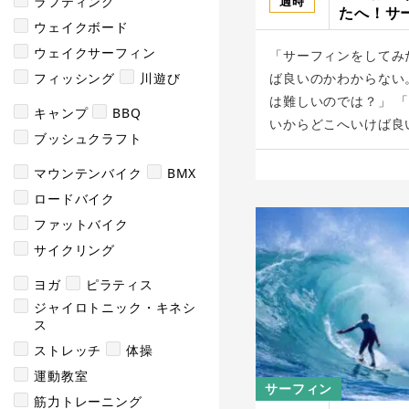
適時
ラフティング
たへ！サ
ウェイクボード
ン/PAVIL
ウェイクサーフィン
「サーフィンをしてみ
フィッシング
川遊び
ば良いのかわからない
は難しいのでは？」 
キャンプ
BBQ
いからどこへいけば良い
ブッシュクラフト
マウンテンバイク
BMX
ロードバイク
ファットバイク
サイクリング
ヨガ
ピラティス
ジャイロトニック・キネシ
ス
ストレッチ
体操
運動教室
サーフィン
筋力トレーニング