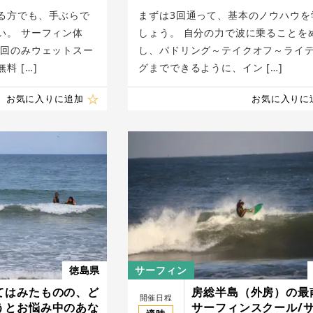
る方でも、手ぶらで
まずは3回通って、基本のノウハウを
い。 サーフィン体
しょう。 自分の力で波に乗ることを
初回のみウェットスー
し、パドリング～テイクオフ～ライ
料 […]
グまでできるように、イン […]
お気に入りに追加
お気に入りに
徳島県
サーフィン
てはみたものの、ど
房総半島（外房）の最
開催日程
うとお悩み中のあな
サーフィンスクール/