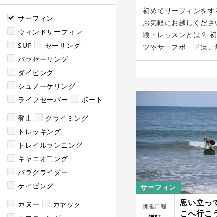
初めてサーフィンをす
サーフィン
お気軽にお越しくださ
ウィンドサーフィン
験・レッスンとは？ 
SUP
セーリング
ツやサーフボードは、無
パラセーリング
ダイビング
シュノーケリング
ライフセーバー
ボート
登山
クライミング
トレッキング
トレイルランニング
キャニオ二ング
パラグライダー
ケイビング
サーフィン
思い立っ
カヌー
カヤック
開催日程
こへ行こ