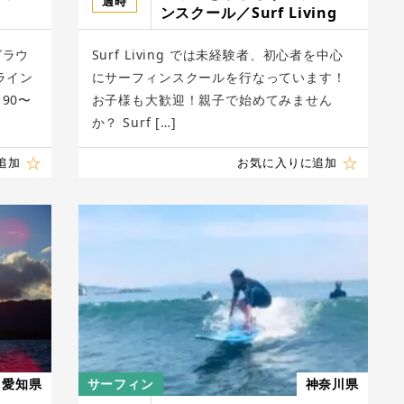
適時
ンスクール／Surf Living
グラウ
Surf Living では未経験者、初心者を中心
ライン
にサーフィンスクールを行なっています！
90〜
お子様も大歓迎！親子で始めてみません
か？ Surf […]
追加
お気に入りに追加
愛知県
サーフィン
神奈川県