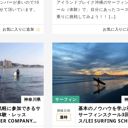
ンバーが多いので10
アイランドブレイク沖縄のサーフィ
させて頂いています。
ール（体験）で、自分にあったコー
乗りに挑戦してみよう！！ […]
お気に入りに追加
お気に入りに
神奈川県
サーフィン
気軽に参加できるサ
基本のノウハウを学ぶ
開催日程
体験・レッス
サーフィンスクール3
適時
ER COMPANY
ス/LEI SURFING SC
& CLUB