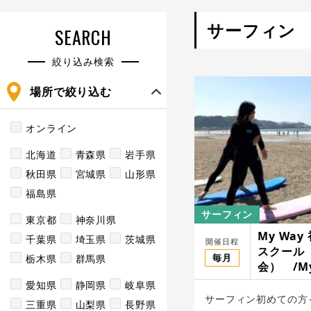
サーフィン
SEARCH
絞り込み検索
場所で絞り込む
オンライン
北海道
青森県
岩手県
秋田県
宮城県
山形県
福島県
サーフィン
東京都
神奈川県
My Wa
千葉県
埼玉県
茨城県
開催日程
スクール
毎月
栃木県
群馬県
会） /My
愛知県
静岡県
岐阜県
サーフィン初めての方
三重県
山梨県
長野県