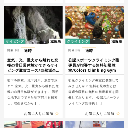
ケイビング
滋賀県
クライミング
滋賀県
開催日程
適時
開催日程
適時
空気、光、重力から離れた究
公認スポーツクライミング指
極の非日常体験ができるケイ
導員が指導する無料初級教
ビング滋賀コース/自然派企
室/Colors Climbing Gym
画
地下を探索、地下河川。洞窟で泳
初級クライミング教室に参加して
ぐ？ 空気、光、重力から離れた究
みませんか？ 無料初級教室とは
極の非日常体験ができます。 透明
毎週金曜日に無料の初級教室を開
な地下水でできた地下河川を探索
催しております。 公認スポーツク
し、映画さながら […]
ライミング指導員 […]
お気に入りに追加
お気に入りに追加