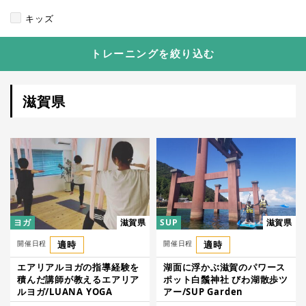
キッズ
トレーニングを絞り込む
滋賀県
ヨガ
滋賀県
SUP
滋賀県
開催日程
適時
開催日程
適時
エアリアルヨガの指導経験を
湖面に浮かぶ滋賀のパワース
積んだ講師が教えるエアリア
ポット白鬚神社 びわ湖散歩ツ
ルヨガ/LUANA YOGA
アー/SUP Garden