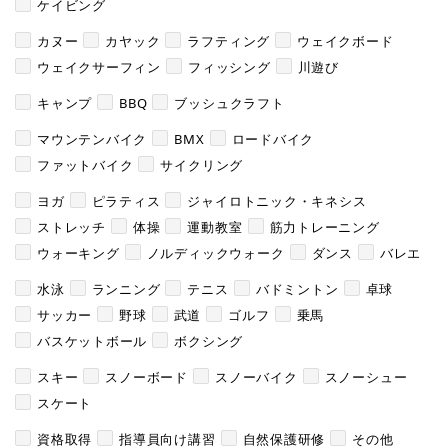
ケイビング
カヌー
カヤック
ラフティング
ウェイクボード
ウェイクサーフィン
フィッシング
川遊び
キャンプ
BBQ
ブッシュクラフト
マウンテンバイク
BMX
ロードバイク
ファットバイク
サイクリング
ヨガ
ピラティス
ジャイロトニック・キネシス
ストレッチ
体操
運動教室
筋力トレーニング
ウォーキング
ノルディックウォーク
ダンス
バレエ
水泳
ランニング
テニス
バドミントン
卓球
サッカー
野球
武道
ゴルフ
乗馬
バスケットボール
ボクシング
スキー
スノーボード
スノーバイク
スノーシュー
スケート
資格取得
指導員向け講習
自然保護研修
その他