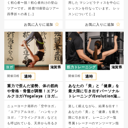
く初心者〜脱！初心者向けの登山
用した マシンピラティスを中心に
ツアーです。 鈴鹿10座登山ツアー
レッスンを行なっています。 レッ
四季折々の表 […]
スンについて […]
お気に入りに追加
お気に入りに追加
ヨガ
滋賀県
筋力トレーニング
滋賀県
開催日程
適時
開催日程
適時
重力で歪んだ姿勢、体の筋肉
あなたの「美」と「健康」を
や骨格・骨盤が調整！エアシ
最大限に引き出すパーソナル
ルクヨガ/Yogalaya（ヨガラ
トレーニング/Evolution滋
ヤ）
賀草津スタジオ
ニューヨーク発祥の「空中ヨガ」
楽しく鍛えながら、結果を出す！
「エアリアルヨガ」「ハンモック
あなたの「美」と「健康」を最大
ヨガ」「フライングヨガ」などと
限に引き出す。 レーニング一覧
も呼ばれている、天井から吊るさ
専属トレーナーのマンツーマン指