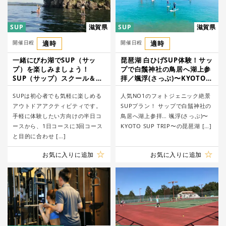
SUP
滋賀県
SUP
滋賀県
開催日程
適時
開催日程
適時
一緒にびわ湖でSUP（サッ
琵琶湖 白ひげSUP体験！サッ
プ）を楽しみましょう！
プで白鬚神社の鳥居へ湖上参
SUP（サップ）スクール＆
拝／颯浮(さっぷ)〜KYOTO
SUP体験/PukaPuka
SUP TRIP〜
SUPは初心者でも気軽に楽しめる
人気NO1のフォトジェニック絶景
アウトドアアクティビティです。
SUPプラン！ サップで白鬚神社の
手軽に体験したい方向けの半日コ
鳥居へ湖上参拝… 颯浮(さっぷ)〜
ースから、1日コースに3回コース
KYOTO SUP TRIP〜の琵琶湖 […]
と目的に合わせ […]
お気に入りに追加
お気に入りに追加