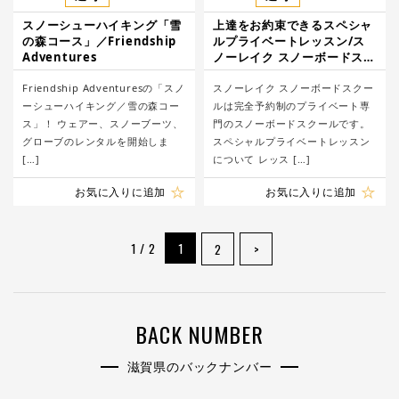
スノーシューハイキング「雪
上達をお約束できるスペシャ
の森コース」／Friendship
ルプライベートレッスン/ス
Adventures
ノーレイク スノーボードスク
ール
Friendship Adventuresの「スノ
スノーレイク スノーボードスクー
ーシューハイキング／雪の森コー
ルは完全予約制のプライベート専
ス」！ ウェアー、スノーブーツ、
門のスノーボードスクールです。
グローブのレンタルを開始しま
スペシャルプライベートレッスン
[…]
について レッス […]
お気に入りに追加
お気に入りに追加
1 / 2
1
2
>
BACK NUMBER
滋賀県のバックナンバー