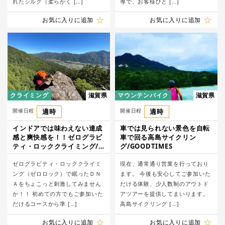
れたシルク（柔らかく […]
導で、お客様ひと […]
お気に入りに追加
お気に入りに追加
クライミング
滋賀県
マウンテンバイク
滋賀県
開催日程
適時
開催日程
適時
インドアでは味わえない達成
車では見られない景色を自転
感と爽快感を！！ゼログラビ
車で回る高島サイクリン
ティ・ロッククライミング/
グ/GOODTIMES
ゼログラビティ
ゼログラビティ・ロッククライミ
現在、通常通り営業を行っており
ング（ゼロロック）で眠ったＤＮ
ます。 今後も安心してご参加いた
Ａをちょこっと刺激してみません
だける体験、少人数制のアウトド
か！！ 初めての方でもご参加いた
アツアーを提供してまいります。
だけるコースから準 […]
高島サイクリング […]
お気に入りに追加
お気に入りに追加