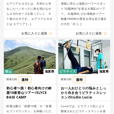
エアリアルヨガとは、天井から吊
湖面に浮かぶ滋賀のパワースポッ
るしたハンモックに体を預けなが
ト“白鬚神社”を巡る大満足のツア
らヨガのポーズを取っていく、Ｎ
ー。 白鬚神社 びわ湖散歩ツアー
Ｙ発のヨガです。 ​エアリアルヨガ
創建1900年の歴史を誇る近江最古
とは ​エアリア […]
の大社「白 […]
お気に入りに追加
お気に入りに追加
登山
滋賀県
ピラティス
滋賀県
開催日程
適時
開催日程
適時
初心者〜脱！初心者向けの鈴
お一人おひとりの悩みとしっ
鹿10座登山ツアー/SLYCE
かり向き合うピラティスレッ
BASE CAMP
スン/Studio Lucia
鈴鹿山脈の「鈴鹿10座」や「鈴鹿
Luciaでは、ピラティス氏により
セブンマウンテン」を体験いただ
開発されたピラティスマシンを使