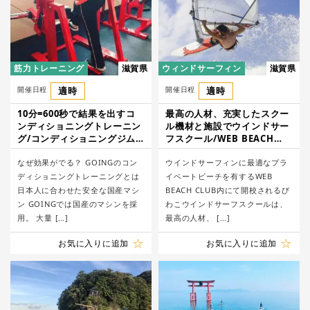
筋力トレーニング
滋賀県
ウィンドサーフィン
滋賀県
開催日程
適時
開催日程
適時
10分=600秒で結果を出すコ
最高の人材、充実したスクー
ンディショニングトレーニン
ル機材と施設でウインドサー
グ/コンディショニングジム
フスクール/WEB BEACH
GOING草津店
CLUB
なぜ効果がでる？ GOINGのコン
ウインドサーフィンに最適なプラ
ディショニングトレーニングとは
イベートビーチを有するWEB
日本人に合わせた安全な国産マシ
BEACH CLUB内にて開校されるび
ン GOINGでは国産のマシンを採
わこウインドサーフスクールは、
用。 大量 […]
最高の人材、 […]
お気に入りに追加
お気に入りに追加