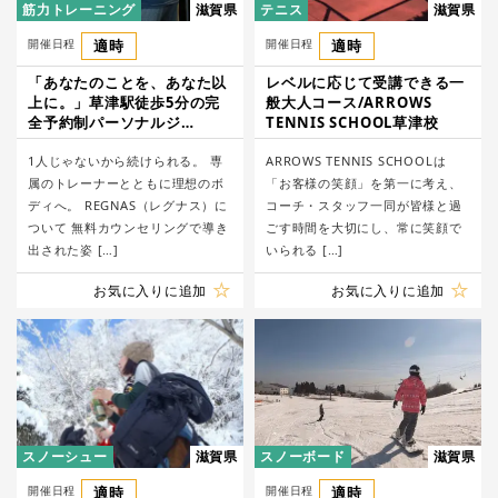
筋力トレーニング
滋賀県
テニス
滋賀県
開催日程
適時
開催日程
適時
「あなたのことを、あなた以
レベルに応じて受講できる一
上に。」草津駅徒歩5分の完
般大人コース/ARROWS
全予約制パーソナルジ
TENNIS SCHOOL草津校
ム/REGNAS（レグナス）
1人じゃないから続けられる。 専
ARROWS TENNIS SCHOOLは
属のトレーナーとともに理想のボ
「お客様の笑顔」を第一に考え、
ディへ。 REGNAS（レグナス）に
コーチ・スタッフ一同が皆様と過
ついて 無料カウンセリングで導き
ごす時間を大切にし、常に笑顔で
出された姿 […]
いられる […]
お気に入りに追加
お気に入りに追加
スノーシュー
滋賀県
スノーボード
滋賀県
開催日程
適時
開催日程
適時