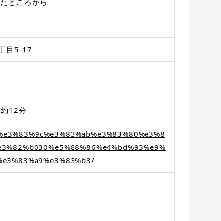
きたところから
目5-17
円
約12分
om/%e3%83%9c%e3%83%ab%e3%83%80%e3%8
e3%82%b030%e5%88%86%e4%bd%93%e9%
%e3%83%a9%e3%83%b3/