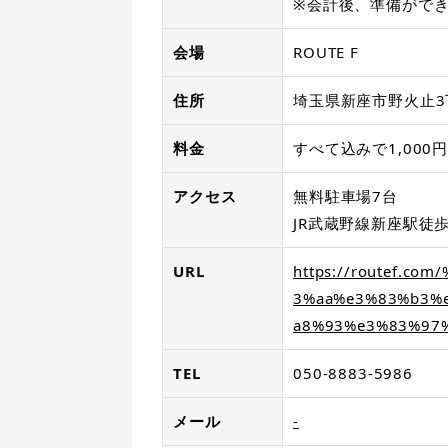
※会計後、準備がで
会場
ROUTE F
住所
埼玉県新座市野火止3丁
料金
すべて込みで1,000
アクセス
無料駐車場7台
JR武蔵野線新座駅徒歩
URL
https://routef.c
3%aa%e3%83%b3%
a8%93%e3%83%97
TEL
050-8883-5986
メール
-