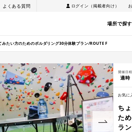
よくある質問
ログイン（掲載者向け）
場所で探
みたい方のためのボルダリング30分体験プラン/ROUTE F
開催日
適時
お気に
ちょ
ため
ラン/