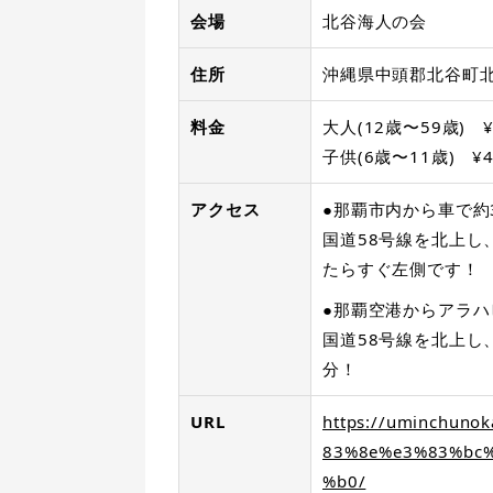
会場
北谷海人の会
住所
沖縄県中頭郡北谷町北谷
料金
大人(12歳〜59歳) ¥
子供(6歳〜11歳) ¥4
アクセス
●那覇市内から車で約
国道58号線を北上し
たらすぐ左側です！
●那覇空港からアラ
国道58号線を北上し
分！
URL
https://uminchun
83%8e%e3%83%bc
%b0/