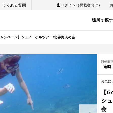
よくある質問
ログイン（掲載者向け）
場所で探
キャンペーン】シュノーケルツアー/北谷海人の会
開催日
適時
お気に
【G
シュ
会