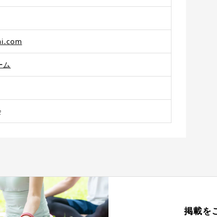
i.com
ーム
会
掲載を