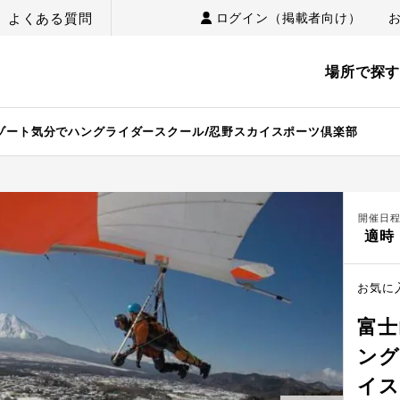
よくある質問
ログイン（掲載者向け）
場所で探
ゾート気分でハングライダースクール/忍野スカイスポーツ倶楽部
開催日
適時
お気に
富士
ング
イス