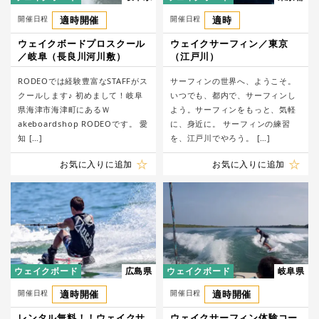
開催日程
適時開催
開催日程
適時
ウェイクボードプロスクール
ウェイクサーフィン／東京
／岐阜（長良川河川敷）
（江戸川）
RODEOでは経験豊富なSTAFFがス
サーフィンの世界へ、ようこそ。
クールします♪ 初めまして！岐阜
いつでも、都内で、サーフィンし
県海津市海津町にあるＷ
よう。サーフィンをもっと、気軽
akeboardshop RODEOです。 愛
に、身近に。 サーフィンの練習
知 […]
を、江戸川でやろう。 […]
お気に入りに追加
お気に入りに追加
ウェイクボード
広島県
ウェイクボード
岐阜県
開催日程
適時開催
開催日程
適時開催
レンタル無料！！ウェイクサ
ウェイクサーフィン体験コー