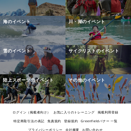
海のイベント
川・湖のイベント
雪のイベント
サイクリストのイベント
陸上スポーツのイベント
その他のイベント
ログイン（掲載者向け）
お気に入りのトレーニング
掲載利用登録
特定商取引法の表記
免責規約
登録規約
Greenfieldバナー 一覧
プライバシーポリシー
会社概要
お問い合わせ