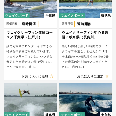
ウェイクボード
千葉県
ウェイクボード
岐阜県
開催日程
適時開催
開催日程
適時開催
ウェイクサーフィン体験コー
ウェイクサーフィン初心者講
ス／千葉県（江戸川）
習／岐阜県（長良川）
誰でも簡単にロングライドできる
楽しい仲間と楽しい時間でウェイ
特別な体験をご用意しています。
クライフを過ごしませんか？ 1日
ウェイクサーフィンは、いつでも
中水面のいい長良川でmalibuで作
安定した自分だけの波で楽しむこ
った最高の波を味わいに来てくだ
とができます。 通 […]
さい。 店の […]
お気に入りに追加
お気に入りに追加
ウェイクボード
岐阜県
ウェイクボード
東京都