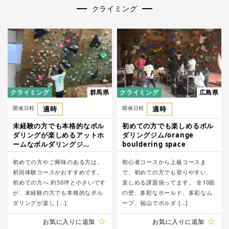
クライミング
クライミング
群馬県
クライミング
広島県
開催日程
適時
開催日程
適時
未経験の方でも本格的なボル
初めての方でも楽しめるボル
ダリングが楽しめるアットホ
ダリングジム/orange
ームなボルダリングジ
bouldering space
ム/Landmark
初めての方やご興味のある方は、
初心者コースから上級コースま
初回体験コースがおすすめです。
で、初めての方でも登りやすい、
初めての方へ 約50坪と小さいです
楽しめる課題揃ってます。 全10面
が、未経験の方でも本格的なボル
の壁、多彩なホールド、多彩なム
ダリングが楽し […]
ーブ、福山でボルダ […]
お気に入りに追加
お気に入りに追加