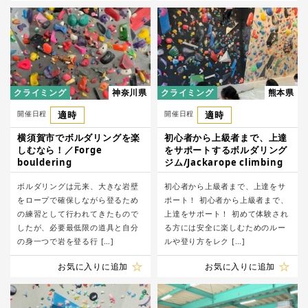
クライミング
神奈川県
クライミング
熊本県
開催日程
適時
開催日程
適時
​横須賀市でボルダリングを楽
初心者から上級者まで、上達
しむなら！／Forge
をサポートするボルダリング
bouldering
ジム/Jackarope climbing
ボルダリングは元来、大きな岩壁
初心者から上級者まで、上達をサ
をロープで確保しながら登るため
ポート！ 初心者から上級者まで、
の練習として行われてきたもので
上達をサポート！ 初めて体験され
したが、必要最低限の道具と自分
る方には安全に楽しむためのルー
の身一つで岩を登る行 […]
ルや登り方をレク […]
お気に入りに追加
お気に入りに追加