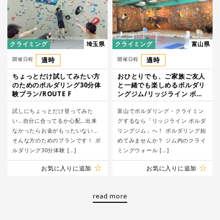
クライミング
埼玉県
クライミング
富山県
開催日程
適時
開催日程
適時
ちょっとだけ試してみたい方
おひとりでも、ご家族ご友人
のためのボルダリング30分体
と一緒でも楽しめるボルダリ
験プラン/ROUTE F
ングジム/リッジライン ボル
ダリングジム
試しにちょっとだけ登ってみた
富山でボルダリング・クライミン
い…自分に合ってるか心配…出来
グするなら「リッジライン ボルダ
なかったらお金がもったいない…
リングジム」へ！ ボルダリング始
そんな方のためのプランです！ ボ
めてみませんか？ ジム内のクライ
ルダリング30分体験 […]
ミングウォール […]
お気に入りに追加
お気に入りに追加
read more