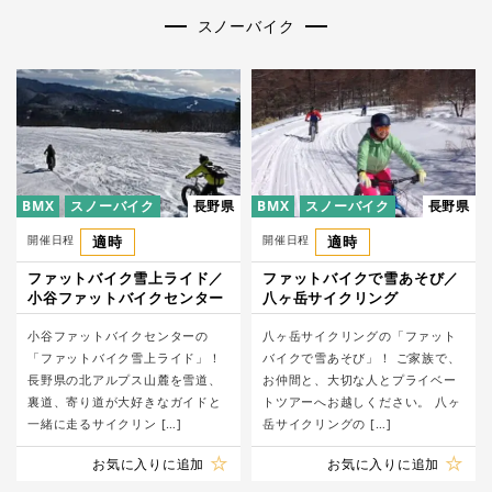
スノーバイク
BMX
スノーバイク
長野県
BMX
スノーバイク
長野県
開催日程
適時
開催日程
適時
ファットバイク雪上ライド／
ファットバイクで雪あそび／
小谷ファットバイクセンター
八ヶ岳サイクリング
小谷ファットバイクセンターの
八ヶ岳サイクリングの「ファット
「ファットバイク雪上ライド」！
バイクで雪あそび」！ ご家族で、
長野県の北アルプス山麓を雪道、
お仲間と、大切な人とプライベー
裏道、寄り道が大好きなガイドと
トツアーへお越しください。 八ヶ
一緒に走るサイクリン […]
岳サイクリングの […]
お気に入りに追加
お気に入りに追加