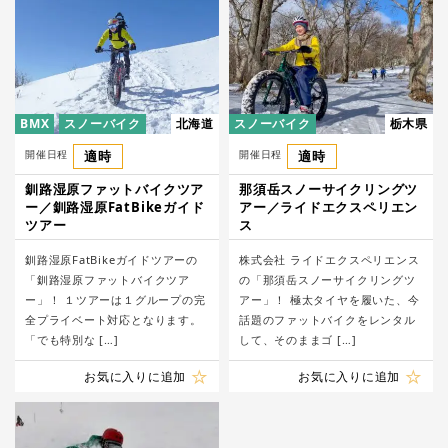
BMX
スノーバイク
北海道
スノーバイク
栃木県
開催日程
適時
開催日程
適時
釧路湿原ファットバイクツア
那須岳スノーサイクリングツ
ー／釧路湿原FatBikeガイド
アー／ライドエクスペリエン
ツアー
ス
釧路湿原FatBikeガイドツアーの
株式会社 ライドエクスペリエンス
「釧路湿原ファットバイクツア
の「那須岳スノーサイクリングツ
ー」！ １ツアーは１グループの完
アー」！ 極太タイヤを履いた、今
全プライベート対応となります。
話題のファットバイクをレンタル
「でも特別な […]
して、そのままゴ […]
お気に入りに追加
お気に入りに追加