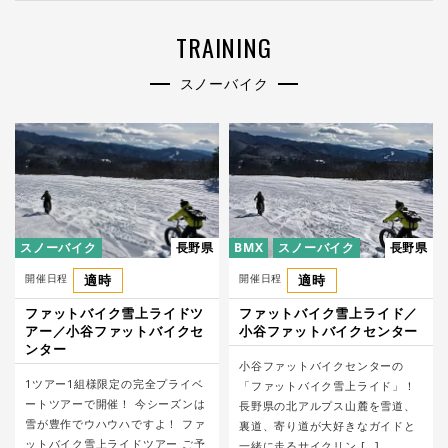
TRAINING
スノーバイク
スノーバイク
長野県
BMX
スノーバイク
長野県
開催日程
適時
開催日程
適時
ファットバイク雪上ライドツ
ファットバイク雪上ライド／
アー／小谷ファットバイクセ
小谷ファットバイクセンター
ンター
小谷ファットバイクセンターの
1ツアー1組様限定の完全プライベ
「ファットバイク雪上ライド」！
ートツアーで開催！ ​今シーズンは
長野県の北アルプス山麓を雪道、
雪が豊作でウハウハですよ！ ファ
裏道、寄り道が大好きなガイドと
ットバイク雪上ライドツアー ご予
一緒に走るサイクリン […]