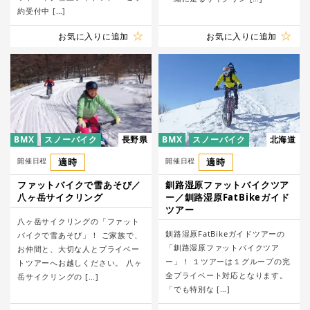
約受付中 […]
お気に入りに追加
お気に入りに追加
BMX
スノーバイク
長野県
BMX
スノーバイク
北海道
開催日程
適時
開催日程
適時
ファットバイクで雪あそび／
釧路湿原ファットバイクツア
八ヶ岳サイクリング
ー／釧路湿原FatBikeガイド
ツアー
八ヶ岳サイクリングの「ファット
釧路湿原FatBikeガイドツアーの
バイクで雪あそび」！ ご家族で、
「釧路湿原ファットバイクツア
お仲間と、大切な人とプライベー
ー」！ １ツアーは１グループの完
トツアーへお越しください。 八ヶ
全プライベート対応となります。
岳サイクリングの […]
「でも特別な […]