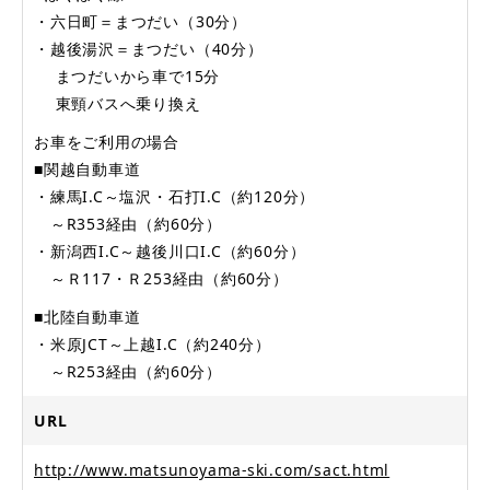
・六日町＝まつだい（30分）
・越後湯沢＝まつだい（40分）
まつだいから車で15分
東頸バスへ乗り換え
お車をご利用の場合
■関越自動車道
・練馬I.C～塩沢・石打I.C（約120分）
～R353経由（約60分）
・新潟西I.C～越後川口I.C（約60分）
～Ｒ117・Ｒ253経由（約60分）
■北陸自動車道
・米原JCT～上越I.C（約240分）
～R253経由（約60分）
URL
http://www.matsunoyama-ski.com/sact.html