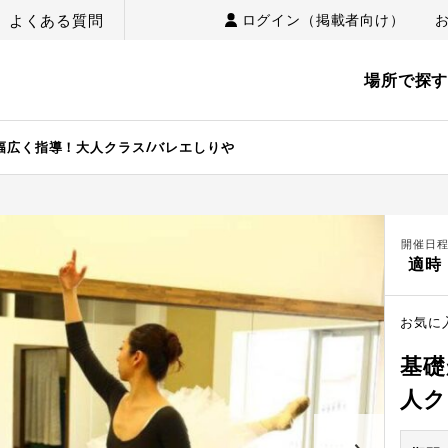
よくある質問
ログイン（掲載者向け）
場所で探
幅広く指導！大人クラス/バレエしりや
開催日
適時
お気に
基礎
人ク