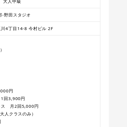
時 大人中級
部-野田スタジオ
4丁目14-8 今村ビル 2F
料）
000円
回3,900円
 月2回5,000円
（大人クラスのみ）
別