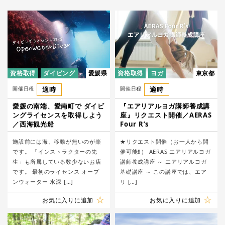
資格取得
ダイビング
愛媛県
資格取得
ヨガ
東京都
開催日程
適時
開催日程
適時
愛媛の南端、愛南町で ダイビ
『エアリアルヨガ講師養成講
ングライセンスを取得しよう
座』リクエスト開催／AERAS
／西海観光船
Four R’s
施設前には海、移動が無いのが楽
​​★リクエスト開催（お一人から開
です。 「インストラクターの先
催可能‼） AERAS エアリアルヨガ
生」も所属している数少ないお店
講師養成講座 ​～ エアリアルヨガ
です。 最初のライセンス オープ
基礎講座 ～ この講座では、エア
ンウォーター 水深 […]
リ […]
お気に入りに追加
お気に入りに追加