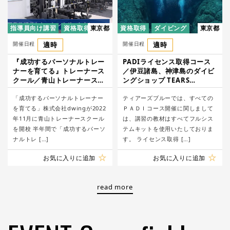
指導員向け講習
資格取得
東京都
資格取得
ダイビング
東京都
開催日程
適時
開催日程
適時
『成功するパーソナルトレー
PADIライセンス取得コース
ナーを育てる』トレーナース
／伊豆諸島、神津島のダイビ
クール／青山トレーナースク
ングショップ TEARS
ール
BLUE DIVING
「成功するパーソナルトレーナー
ティアーズブルーでは、すべての
を育てる」株式会社dwingが2022
ＰＡＤＩコース開催に関しまして
年11月に青山トレーナースクール
は、講習の教材はすべてフルシス
を開校 半年間で「成功するパーソ
テムキットを使用いたしておりま
ナルトレ […]
す。 ライセンス取得 […]
お気に入りに追加
お気に入りに追加
read more