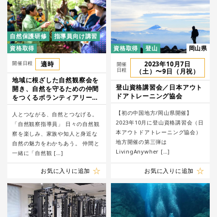
自然保護研修
指導員向け講習
資格取得
資格取得
登山
岡山県
開催日程
適時
2023年10月7日
開催
日程
（土）〜9日（月祝）
地域に根ざした自然観察会を
登山資格講習会／日本アウト
開き、自然を守るための仲間
ドアトレーニング協会
をつくるボランティアリーダ
ー「自然観察指導員」／日本
【初の中国地方/岡山県開催】
自然保護協会
人とつながる、自然とつなげる。
2023年10月に登山資格講習会（日
「自然観察指導員」 日々の自然観
本アウトドアトレーニング協会）
察を楽しみ、家族や知人と身近な
地方開催の第三弾は
自然の魅力をわかちあう。 仲間と
LivingAnywher […]
一緒に「自然観 […]
お気に入りに追加
お気に入りに追加