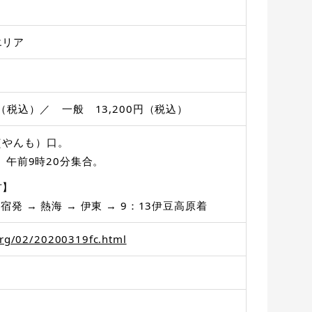
エリア
円（税込）／ 一般 13,200円（税込）
（やんも）口。
木）午前9時20分集合。
方】
宿発 → 熱海 → 伊東 → 9：13伊豆高原着
org/02/20200319fc.html