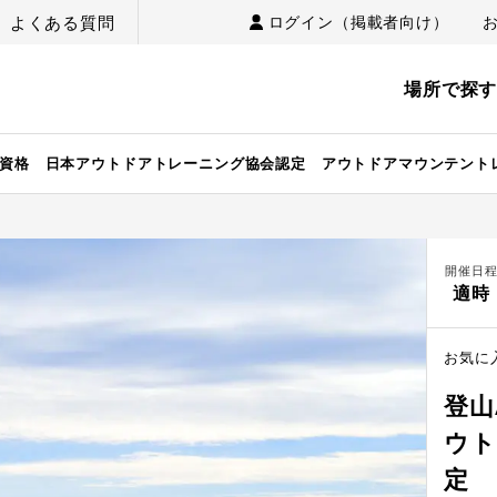
よくある質問
ログイン（掲載者向け）
場所で探
の資格 日本アウトドアトレーニング協会認定 アウトドアマウンテント
開催日
適時
お気に
登山
ウト
定 