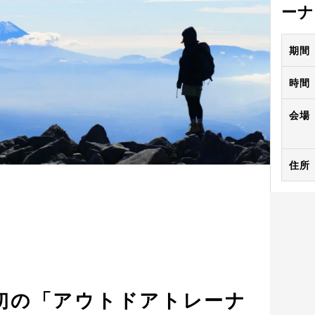
ーナ
期間
時間
会場
住所
初の「アウトドアトレーナ