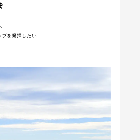
会
い
ップを発揮したい