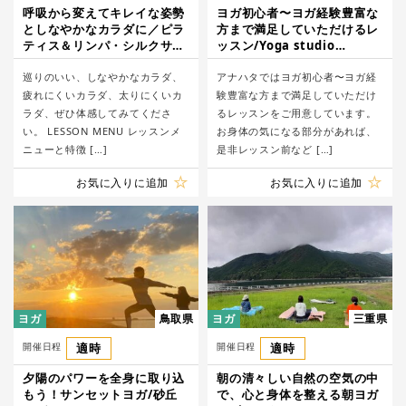
呼吸から変えてキレイな姿勢
ヨガ初心者〜ヨガ経験豊富な
としなやかなカラダに／ピラ
方まで満足していただけるレ
ティス＆リンパ・シルクサス
ッスン/Yoga studio
ペンションのStudio K
Anahata
巡りのいい、しなやかなカラダ、
アナハタではヨガ初心者〜ヨガ経
疲れにくいカラダ、太りにくいカ
験豊富な方まで満足していただけ
ラダ、ぜひ体感してみてくださ
るレッスンをご用意しています。
い。 LESSON MENU レッスンメ
お身体の気になる部分があれば、
ニューと特徴 […]
是非レッスン前など […]
お気に入りに追加
お気に入りに追加
ヨガ
鳥取県
ヨガ
三重県
開催日程
適時
開催日程
適時
夕陽のパワーを全身に取り込
朝の清々しい自然の空気の中
もう！サンセットヨガ/砂丘
で、心と身体を整える朝ヨガ