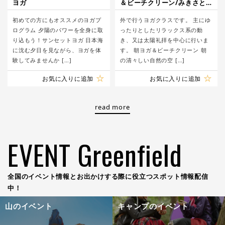
ヨガ
＆ビーチクリーン/みきさと
いーぐみ
初めての方にもオススメのヨガプ
外で行うヨガクラスです。 主にゆ
ログラム 夕陽のパワーを全身に取
ったりとしたリラックス系の動
り込もう！サンセットヨガ 日本海
き、又は太陽礼拝を中心に行いま
に沈む夕日を見ながら、ヨガを体
す。 朝ヨガ＆ビーチクリーン 朝
験してみませんか […]
の清々しい自然の空 […]
お気に入りに追加
お気に入りに追加
read more
EVENT Greenfield
全国のイベント情報とお出かけする際に役立つスポット情報配信
中！
山のイベント
キャンプのイベント