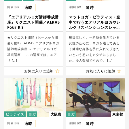
開催日程
適時
開催日程
適時
『エアリアルヨガ講師養成講
マットヨガ・ピラティス・空
座』リクエスト開催／AERAS
中で行うエアリアルヨガやシ
Four R’s
ルクサスペンションのレッス
ン／ヨガチタチタ
​​★リクエスト開催（お一人から開
毎日忙しく、一所懸命生きている
催可能‼） AERAS エアリアルヨガ
女性のために、ヨガを通して美し
講師養成講座 ​～ エアリアルヨガ
く健康な身体を手に入れて頂きた
基礎講座 ～ この講座では、エア
いという想いをカタチにしまし
リ […]
た。少人数制ですので、 […]
お気に入りに追加
お気に入りに追加
ピラティス
ヨガ
大阪府
ヨガ
東京都
開催日程
適時
開催日程
適時