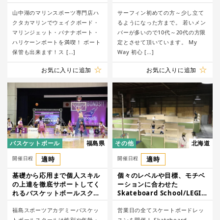
WAKEBOARD SCHOOL
山中湖のマリンスポーツ専門店ハ
サーフィン初めての方～少し立て
クタカマリンでウェイクボード・
るようになった方まで。 若いメン
マリンジェット・バナナボート・
バーが多いので10代～20代の方限
ハリケーンボートを満喫！ ボート
定とさせて頂いています。 My
保管も出来ます！ス […]
Way 初心 […]
お気に入りに追加
お気に入りに追加
バスケットボール
福島県
その他
北海道
開催日程
適時
開催日程
適時
基礎から応用まで個人スキル
個々のレベルや目標、モチベ
の上達を徹底サポートしてく
ーションに合わせた
れるバスケットボールスクー
Skateboard School/LEGIT
ル/福島スポーツアカデミー
SKATEPARK
福島スポーツアカデミーバスケッ
営業日の全てスケートボードレッ
トボールスクールは性別や年齢・
スンを開催！ Skateboard