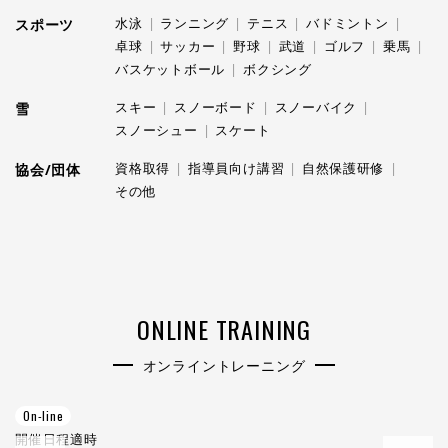
水泳
ランニング
テニス
バドミントン
スポーツ
卓球
サッカー
野球
武道
ゴルフ
乗馬
バスケットボール
ボクシング
スキー
スノーボード
スノーバイク
雪
スノーシュー
スケート
資格取得
指導員向け講習
自然保護研修
協会/団体
その他
ONLINE TRAINING
オンライントレーニング
On-line
O
開催日程
適時
開