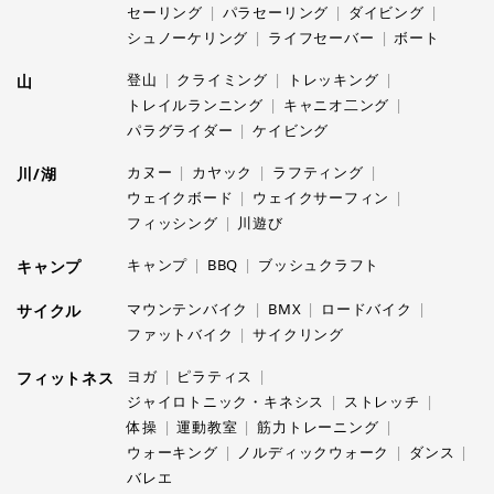
セーリング
パラセーリング
ダイビング
シュノーケリング
ライフセーバー
ボート
登山
クライミング
トレッキング
山
トレイルランニング
キャニオ二ング
パラグライダー
ケイビング
カヌー
カヤック
ラフティング
川/湖
ウェイクボード
ウェイクサーフィン
フィッシング
川遊び
キャンプ
BBQ
ブッシュクラフト
キャンプ
マウンテンバイク
BMX
ロードバイク
サイクル
ファットバイク
サイクリング
ヨガ
ピラティス
フィットネス
ジャイロトニック・キネシス
ストレッチ
体操
運動教室
筋力トレーニング
ウォーキング
ノルディックウォーク
ダンス
バレエ