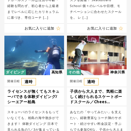
経験を問わず、初心者から上級者
School 個々のレベルや目標、モ
までレベルに応じたカリキュラム
チベーションに合わせたスクール
に基づき、専任コーチ […]
を。 レ […]
お気に入りに追加
お気に入りに追加
ダイビング
高知県
その他
神奈川県
開催日程
適時
開催日程
適時
ライセンスが無くてもスキュ
子供から大人まで、気軽に楽
ーバできる体験ダイビング/
しく続けられるスケートボー
シーエアー柏島
ドスクール／Chees
Skateboard School
スキューバのライセンスをもって
あなたの「やってみたい」を支え
いなくても、柏島の海中散歩がで
たい。経験豊富なコーチ陣のサポ
きます！ 体験ダイビング 日本で
ート・続けやすい料金設定・手ぶ
見られる魚の1／3が集まっている
らでも参加OKな、子供から大人ま