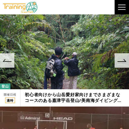
登山
初心者向けから山岳愛好家向けまでさまざまな
開催日程
コースのある嘉津宇岳登山/美南海ダイビングク
適時
ラブ