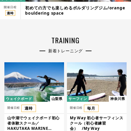
開催日程
初めての方でも楽しめるボルダリングジム/orange
bouldering space
適時
TRAINING
新着トレーニング
ウェイクボード
山梨県
サーフィン
神奈川県
開催日程
適時
開催日程
毎月
山中湖でウェイクボード初心
My Way 初心者サーフィンス
者体験スクール／
クール（初心者練習
HAKUTAKA MARINE
会） /My Way