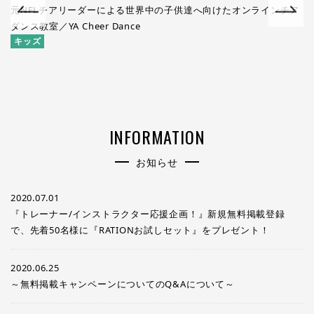
元NFLチアリーダーによる世界中の子供達へ向けたオンラインチア
キ
ダンス教室／YA Cheer Dance
キッズ
INFORMATION
お知らせ
2020.07.01
『トレーナー/インストラクター応援企画！』新規無料掲載登録
で、先着50名様に『RATIONお試しセット』をプレゼント！
2020.06.25
～無料掲載キャンペーンについてのQ&Aについて～