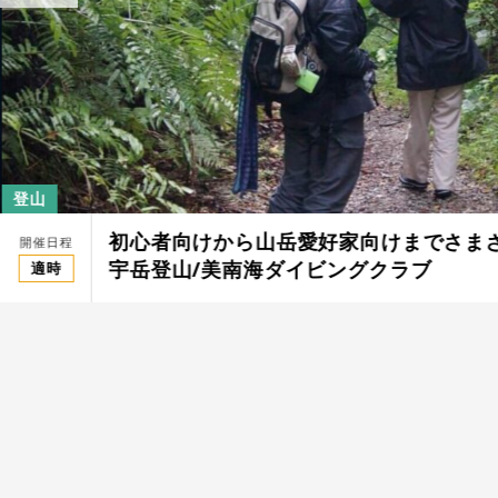
登山
初心者向けから山岳愛好家向けまでさま
開催日程
宇岳登山/美南海ダイビングクラブ
適時