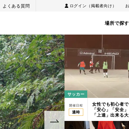
よくある質問
ログイン（掲載者向け）
場所で探
サッカー
女性でも初心者で
開催日程
「安心」「安全」
適時
「上達」出来る大
スクール/スポー
PACIFIC筑紫野