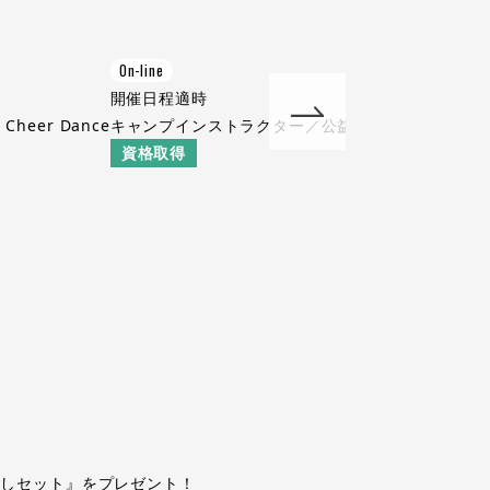
On-line
開催日程
適時
er Dance
キャンプインストラクター／公益社団法人日本キャ
資格取得
試しセット』をプレゼント！