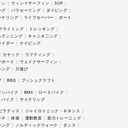
ィン
ウィンドサーフィン
SUP
ング
パラセーリング
ダイビング
ーケリング
ライフセーバー
ボート
クライミング
トレッキング
ルランニング
キャニオ二ング
ライダー
ケイビング
カヤック
ラフティング
クボード
ウェイクサーフィン
シング
川遊び
プ
BBQ
ブッシュクラフト
テンバイク
BMX
ロードバイク
トバイク
サイクリング
ピラティス
ジャイロトニック・キネシス
ッチ
体操
運動教室
筋力トレーニング
キング
ノルディックウォーク
ダンス