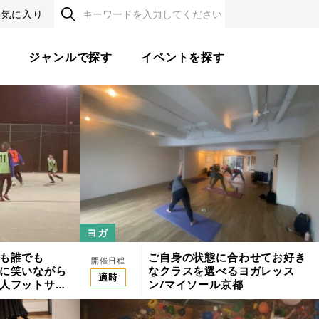
お気に入り
す
ジャンルで探す
イベントを探す
ヨガ
も誰でも
ご自身の状態に合わせてお好き
開催日程
に笑いながら
なクラスを選べるヨガレッス
適時
人フットサル
ン/マイソール京都
ツフィールド