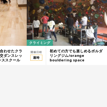
クライミング
合わせたクラ
初めての方でも楽しめるボルダ
クボード初心者体験スクール／HAKUTAKA
開催日程
交ダンスレッ
リングジム/orange
MARINE WAKEBOARD SCHOOL
適時
ンススクール
bouldering space