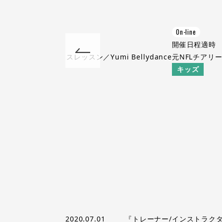
On-line
適時
開催日程
適時
･尼崎のベリーダンスレッスン／Yumi Bellydance
元NFLチアリ
キッズ
2020.07.01
『トレーナー/インストラクタ