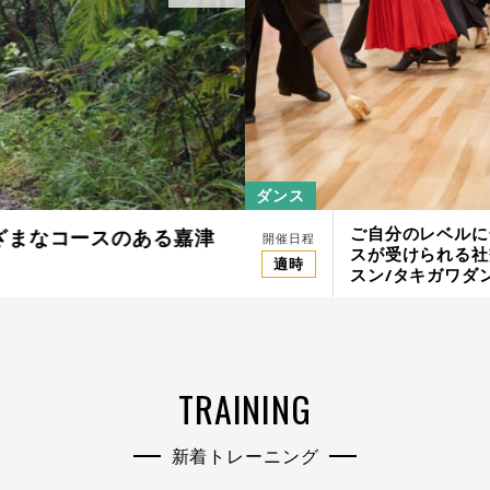
ウェイクボード
ダンス
ご自分のレベルに
ざまなコースのある嘉津
山中湖でウェイ
開催日程
開催日程
スが受けられる社
適時
適時
スン/タキガワダ
TRAINING
新着トレーニング