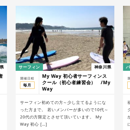
県
サーフィン
神奈川県
者
My Way 初心者サーフィンス
開催日程
クール（初心者練習会） /My
毎月
Way
サーフィン初めての方～少し立てるようにな
った方まで。 若いメンバーが多いので10代～
ト
20代の方限定とさせて頂いています。 My
Way 初心 […]