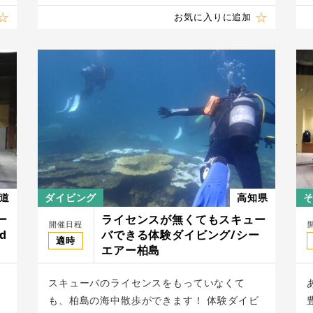
お気に入りに追加
道
ダイビング
高知県
ー
ライセンスが無くてもスキュー
開催日程
d
バできる体験ダイビング/シー
適時
エアー柏島
スキューバのライセンスをもっていなくて
も、柏島の海中散歩ができます！ 体験ダイビ