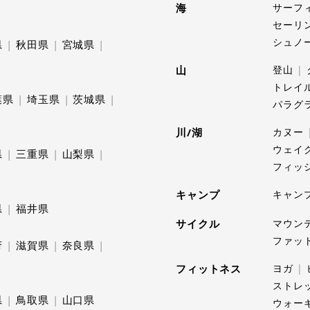
海
サーフ
セーリ
シュノ
県
秋田県
宮城県
山
登山
トレイ
葉県
埼玉県
茨城県
パラグ
川/湖
カヌー
ウェイ
県
三重県
山梨県
フィッ
キャンプ
キャン
県
福井県
サイクル
マウン
ファッ
府
滋賀県
奈良県
フィットネス
ヨガ
ストレ
県
鳥取県
山口県
ウォー