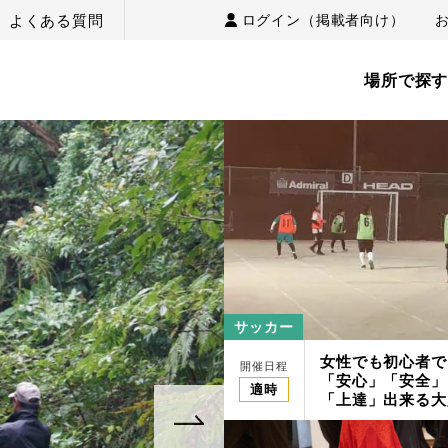
よくある質問
ログイン（掲載者向け）
場所で探
サッカー
女性でも初心者で
開催日程
「安心」「安全」
適時
「上達」出来る大
スクール/スポー
PACIFIC筑紫野