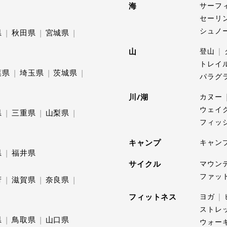
海
サーフ
セーリ
シュノ
県
秋田県
宮城県
山
登山
トレイ
葉県
埼玉県
茨城県
パラグ
川/湖
カヌー
ウェイ
県
三重県
山梨県
フィッ
キャンプ
キャン
県
福井県
サイクル
マウン
ファッ
府
滋賀県
奈良県
フィットネス
ヨガ
ストレ
県
鳥取県
山口県
ウォー