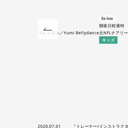
On-line
適時
開催日程
適時
･尼崎のベリーダンスレッスン／Yumi Bellydance
元NFLチアリ
キッズ
2020.07.01
『トレーナー/インストラクタ