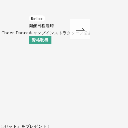
On-line
開催日程
適時
er Dance
キャンプインストラクター／公益社団法人日本キャ
資格取得
試しセット』をプレゼント！