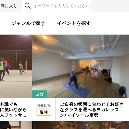
お気に入り
す
ジャンルで探す
イベントを探す
ヨガ
も誰でも
ご自身の状態に合わせてお好き
開催日程
に笑いながら
なクラスを選べるヨガレッス
適時
人フットサル
ン/マイソール京都
ツフィールド