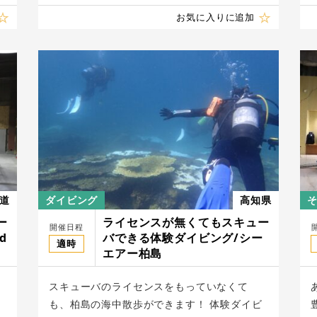
お気に入りに追加
道
ダイビング
高知県
ー
ライセンスが無くてもスキュー
開催日程
d
バできる体験ダイビング/シー
適時
エアー柏島
スキューバのライセンスをもっていなくて
も、柏島の海中散歩ができます！ 体験ダイビ