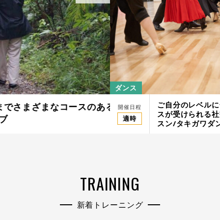
ウェイクボード
ダンス
ご自分のレベルに
ざまなコースのある嘉津
山中湖でウェイ
開催日程
開催日程
スが受けられる社
適時
適時
スン/タキガワダ
TRAINING
新着トレーニング