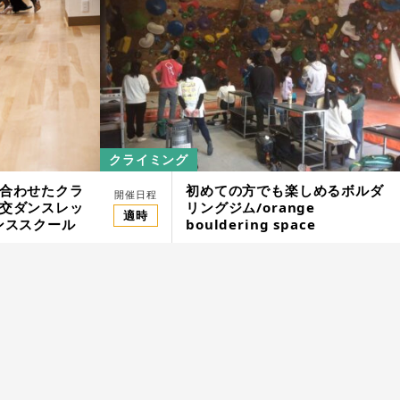
クライミング
合わせたクラ
初めての方でも楽しめるボルダ
クボード初心者体験スクール／HAKUTAKA
開催日程
交ダンスレッ
リングジム/orange
MARINE WAKEBOARD SCHOOL
適時
ンススクール
bouldering space