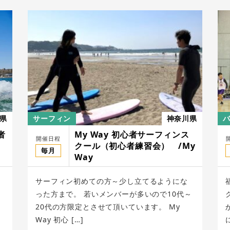
県
サーフィン
神奈川県
者
My Way 初心者サーフィンス
開催日程
クール（初心者練習会） /My
毎月
Way
サーフィン初めての方～少し立てるようにな
った方まで。 若いメンバーが多いので10代～
ト
20代の方限定とさせて頂いています。 My
Way 初心 […]