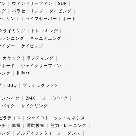
ィン
ウィンドサーフィン
SUP
ング
パラセーリング
ダイビング
ーケリング
ライフセーバー
ボート
クライミング
トレッキング
ルランニング
キャニオ二ング
ライダー
ケイビング
カヤック
ラフティング
クボード
ウェイクサーフィン
シング
川遊び
プ
BBQ
ブッシュクラフト
テンバイク
BMX
ロードバイク
トバイク
サイクリング
ピラティス
ジャイロトニック・キネシス
ッチ
体操
運動教室
筋力トレーニング
キング
ノルディックウォーク
ダンス