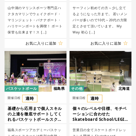
WAKEBOARD SCHOOL
山中湖のマリンスポーツ専門店ハ
サーフィン初めての方～少し立て
クタカマリンでウェイクボード・
るようになった方まで。 若いメン
マリンジェット・バナナボート・
バーが多いので10代～20代の方限
ハリケーンボートを満喫！ ボート
定とさせて頂いています。 My
保管も出来ます！ス […]
Way 初心 […]
お気に入りに追加
お気に入りに追加
バスケットボール
福島県
その他
北海道
開催日程
適時
開催日程
適時
基礎から応用まで個人スキル
個々のレベルや目標、モチベ
の上達を徹底サポートしてく
ーションに合わせた
れるバスケットボールスクー
Skateboard School/LEGIT
ル/福島スポーツアカデミー
SKATEPARK
福島スポーツアカデミーバスケッ
営業日の全てスケートボードレッ
トボールスクールは性別や年齢・
スンを開催！ Skateboard