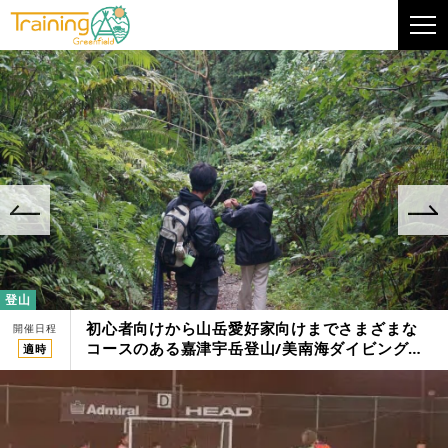
登山
初心者向けから山岳愛好家向けまでさまざまな
開催日程
コースのある嘉津宇岳登山/美南海ダイビングク
適時
ラブ