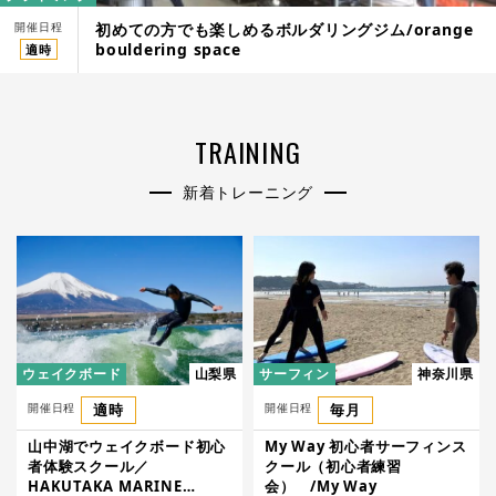
開催日程
初めての方でも楽しめるボルダリングジム/orange
bouldering space
適時
TRAINING
新着トレーニング
ウェイクボード
山梨県
サーフィン
神奈川県
開催日程
適時
開催日程
毎月
山中湖でウェイクボード初心
My Way 初心者サーフィンス
者体験スクール／
クール（初心者練習
HAKUTAKA MARINE
会） /My Way