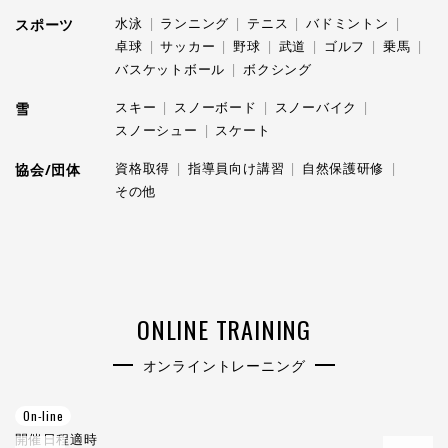
水泳
ランニング
テニス
バドミントン
スポーツ
卓球
サッカー
野球
武道
ゴルフ
乗馬
バスケットボール
ボクシング
スキー
スノーボード
スノーバイク
雪
スノーシュー
スケート
資格取得
指導員向け講習
自然保護研修
協会/団体
その他
ONLINE TRAINING
オンライントレーニング
On-line
O
開催日程
適時
開