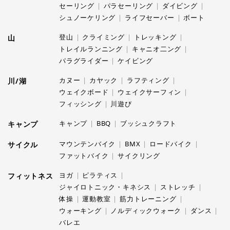
セーリング
パラセーリング
ダイビング
シュノーケリング
ライフセーバー
ボート
登山
クライミング
トレッキング
山
トレイルランニング
キャニオ二ング
パラグライダー
ケイビング
カヌー
カヤック
ラフティング
川/湖
ウェイクボード
ウェイクサーフィン
フィッシング
川遊び
キャンプ
BBQ
ブッシュクラフト
キャンプ
マウンテンバイク
BMX
ロードバイク
サイクル
ファットバイク
サイクリング
ヨガ
ピラティス
フィットネス
ジャイロトニック・キネシス
ストレッチ
体操
運動教室
筋力トレーニング
ウォーキング
ノルディックウォーク
ダンス
バレエ