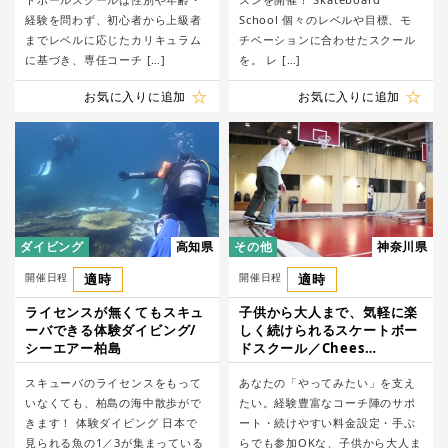
経験を問わず、初心者から上級者
School 個々のレベルや目標、モ
までレベルに応じたカリキュラム
チベーションに合わせたスクール
に基づき、専任コーチ […]
を。 レ […]
お気に入りに追加
お気に入りに追加
ダイビング
高知県
その他
神奈川県
開催日程
適時
開催日程
適時
ライセンスが無くてもスキュ
子供から大人まで、気軽に楽
ーバできる体験ダイビング/
しく続けられるスケートボー
シーエアー柏島
ドスクール／Chees
Skateboard School
スキューバのライセンスをもって
あなたの「やってみたい」を支え
いなくても、柏島の海中散歩がで
たい。経験豊富なコーチ陣のサポ
きます！ 体験ダイビング 日本で
ート・続けやすい料金設定・手ぶ
見られる魚の1／3が集まっている
らでも参加OKな、子供から大人ま