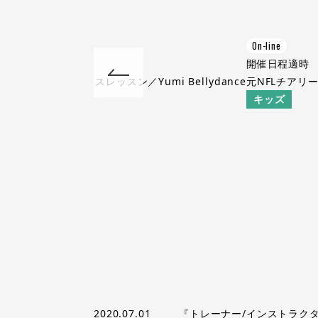
On-line
適時
開催日程
適時
･尼崎のベリーダンスレッスン／Yumi Bellydance
元NFLチアリ
キッズ
2020.07.01
『トレーナー/インストラクタ