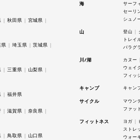
海
サーフ
セーリ
シュノ
県
秋田県
宮城県
山
登山
トレイ
葉県
埼玉県
茨城県
パラグ
川/湖
カヌー
ウェイ
県
三重県
山梨県
フィッ
キャンプ
キャン
県
福井県
サイクル
マウン
ファッ
府
滋賀県
奈良県
フィットネス
ヨガ
ストレ
県
鳥取県
山口県
ウォー