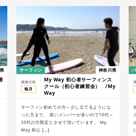
県
サーフィン
神奈川県
者
My Way 初心者サーフィンス
開催日程
クール（初心者練習会） /My
毎月
Way
サーフィン初めての方～少し立てるようにな
った方まで。 若いメンバーが多いので10代～
ト
20代の方限定とさせて頂いています。 My
Way 初心 […]