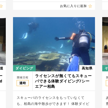
お気に入りに追加
道
ダイビング
高知県
ー
ライセンスが無くてもスキュー
開催日程
d
バできる体験ダイビング/シー
適時
エアー柏島
スキューバのライセンスをもっていなくて
も、柏島の海中散歩ができます！ 体験ダイビ