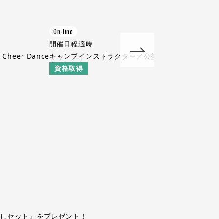
On-line
開催日程
適時
er Dance
キャンプインストラクター／公益社団法人日本キャ
資格取得
試しセット』をプレゼント！