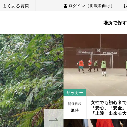
よくある質問
ログイン（掲載者向け）
場所で探
サッカー
女性でも初心者で
開催日程
「安心」「安全」
適時
「上達」出来る大
スクール/スポー
PACIFIC筑紫野