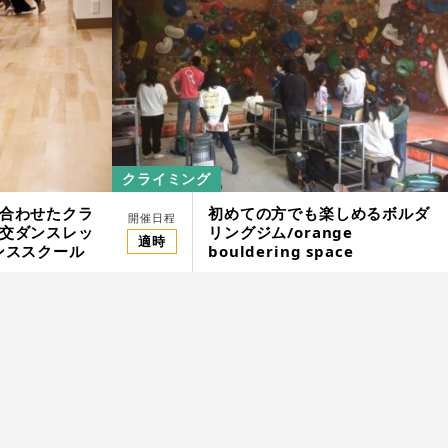
クライミング
合わせたクラ
初めての方でも楽しめるボルダ
クボード初心者体験スクール／HAKUTAKA
開催日程
交ダンスレッ
リングジム/orange
MARINE WAKEBOARD SCHOOL
適時
ンススクール
bouldering space