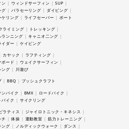
ィン
ウィンドサーフィン
SUP
ング
パラセーリング
ダイビング
ーケリング
ライフセーバー
ボート
クライミング
トレッキング
ルランニング
キャニオ二ング
ライダー
ケイビング
カヤック
ラフティング
クボード
ウェイクサーフィン
シング
川遊び
プ
BBQ
ブッシュクラフト
テンバイク
BMX
ロードバイク
トバイク
サイクリング
ピラティス
ジャイロトニック・キネシス
ッチ
体操
運動教室
筋力トレーニング
キング
ノルディックウォーク
ダンス