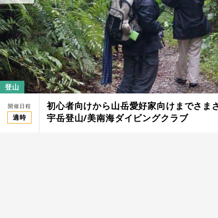
登山
初心者向けから山岳愛好家向けまでさま
開催日程
宇岳登山/美南海ダイビングクラブ
適時