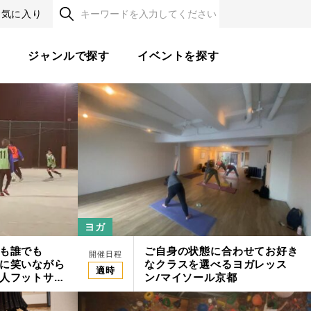
お気に入り
す
ジャンルで探す
イベントを探す
ヨガ
も誰でも
ご自身の状態に合わせてお好き
開催日程
に笑いながら
なクラスを選べるヨガレッス
適時
人フットサル
ン/マイソール京都
ツフィールド