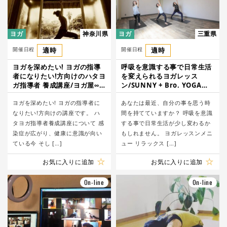
ヨガ
神奈川県
ヨガ
三重県
開催日程
適時
開催日程
適時
ヨガを深めたい! ヨガの指導
呼吸を意識する事で日常生活
者になりたい!方向けのハタヨ
を変えられるヨガレッス
ガ指導者 養成講座/ヨガ屋∞
ン/SUNNY + Bro. YOGA
エイト
STUDIO
ヨガを深めたい! ヨガの指導者に
あなたは最近、自分の事を思う時
なりたい!方向けの講座です。 ハ
間を持てていますか？ 呼吸を意識
タヨガ指導者養成講座について 感
する事で日常生活が少し変わるか
染症が広がり、健康に意識が向い
もしれません。 ヨガレッスンメニ
ている今 そし […]
ュー リラックス […]
お気に入りに追加
お気に入りに追加
On-line
On-line