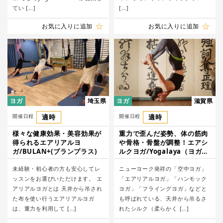
てい […]
[…]
お気に入りに追加
お気に入りに追加
ヨガ
埼玉県
ヨガ
滋賀県
開催日程
適時
開催日程
適時
様々な健康効果・美容効果が
重力で歪んだ姿勢、体の筋肉
得られるエアリアルヨ
や骨格・骨盤が調整！エアシ
ガ/BULAN+(ブランプラス)
ルクヨガ/Yogalaya（ヨガラ
ヤ）
未経験・初心者の方も安心してレ
ニューヨーク発祥の「空中ヨガ」
ッスンをお選びいただけます。 エ
「エアリアルヨガ」「ハンモック
アリアルヨガとは 天井から吊され
ヨガ」「フライングヨガ」などと
た布を使い行うエアリアルヨガ
も呼ばれている、天井から吊るさ
は、重力を利用して […]
れたシルク（柔らかく […]