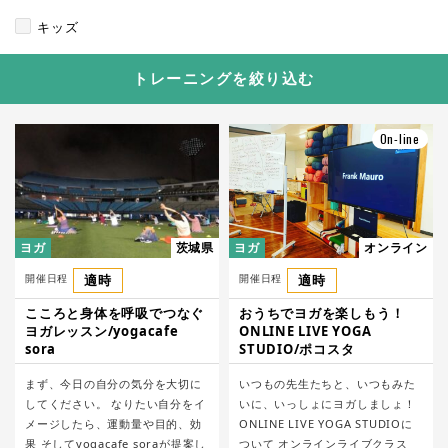
キッズ
トレーニングを絞り込む
On-line
ヨガ
茨城県
ヨガ
オンライン
開催日程
適時
開催日程
適時
こころと身体を呼吸でつなぐ
おうちでヨガを楽しもう！
ヨガレッスン/yogacafe
ONLINE LIVE YOGA
sora
STUDIO/ポコスタ
まず、今日の自分の気分を大切に
いつもの先生たちと、いつもみた
してください。 なりたい自分をイ
いに、いっしょにヨガしましょ！
メージしたら、運動量や目的、効
ONLINE LIVE YOGA STUDIOに
果 そしてyogacafe soraが提案し
ついて オンラインライブクラス