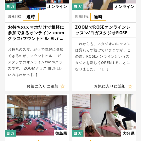
ヨガ
オンライン
ヨガ
オンライン
開催日程
適時
開催日程
適時
お持ちのスマホだけで気軽に
ZOOMでROSEオンラインレ
参加できるオンライン zoom
ッスン/ヨガスタジオROSE
クラス/マウントヒル ヨガ ス
タジオ
これからも、スタジオのレッスン
お持ちのスマホだけで気軽に参加
は変わらず続けていきますが、こ
できるのが、マウントヒル ヨガ
の度、ROSEオンラインというス
スタジオのオンラインzoomクラ
タジオを新しくOPENすることに
スです。 ZOOMクラス ヨガはい
なりました。 R […]
いのはわかっ […]
お気に入りに追加
お気に入りに追加
ヨガ
徳島県
ヨガ
大分県