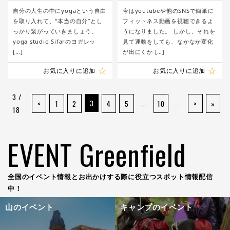
studio Sifar
自分の人生の中にyogaという自由
今はyoutubeや他のSNSで簡単に
を取り入れて、“本当の自分”とし
フィットネス動画を視聴できるよ
っかり繋がっていきましょう。
うになりました。 しかし、それを
yoga studio Sifarのヨガレッ
見て運動をしても、なかなか変化
[…]
が出にくか […]
お気に入りに追加
お気に入りに追加
3 /
3
...
...
<
1
2
4
5
10
>
»
18
EVENT Greenfield
全国のイベント情報とお出かけする際に役立つスポット情報配信
中！
山のイベント
キャンプのイベント