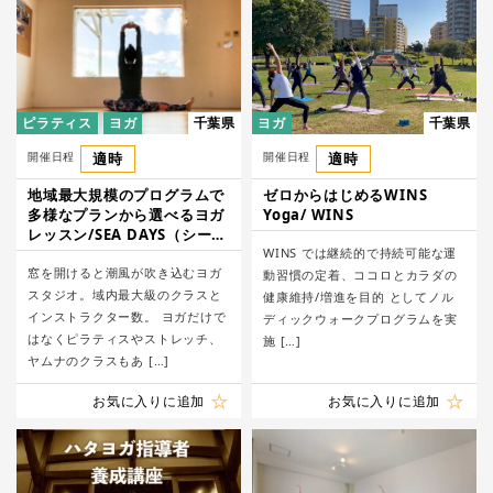
ピラティス
ヨガ
千葉県
ヨガ
千葉県
開催日程
適時
開催日程
適時
地域最大規模のプログラムで
ゼロからはじめるWINS
多様なプランから選べるヨガ
Yoga/ WINS
レッスン/SEA DAYS（シーデ
イズ）
WINS では継続的で持続可能な運
窓を開けると潮風が吹き込むヨガ
動習慣の定着、ココロとカラダの
スタジオ。域内最大級のクラスと
健康維持/増進を目的 としてノル
インストラクター数。 ヨガだけで
ディックウォークプログラムを実
はなくピラティスやストレッチ、
施 […]
ヤムナのクラスもあ […]
お気に入りに追加
お気に入りに追加