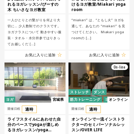
れるヨガレッスン/ぴーすの
けるヨガ教室/Miakari yoga
木 ちいさなヨガ教室
room
一人ひとりとの繋がりを何より大
“miakari” は、“ともし火” ヨガを
切に… 少人数制でのクラスです。 ​
通して、あなたの “miakari” を見
ヨガクラスについて 動きやすい服
つけてください。 Miakari yoga
装・タオル・水分持参ではりきっ
roomの […]
てお越しくだ […]
お気に入りに追加
お気に入りに追加
On-line
ストレッチ
ダンス
ヨガ
宮城県
筋力トレーニング
ヨガ
オンライン
開催日程
適時
開催日程
適時
ライフスタイルにあわせた自
オンラインで一流インストラ
分のペースでyogaが楽しめ
クターのセミパーソナルレッ
るヨガレッスン/yoga
スン/OVER LIFE