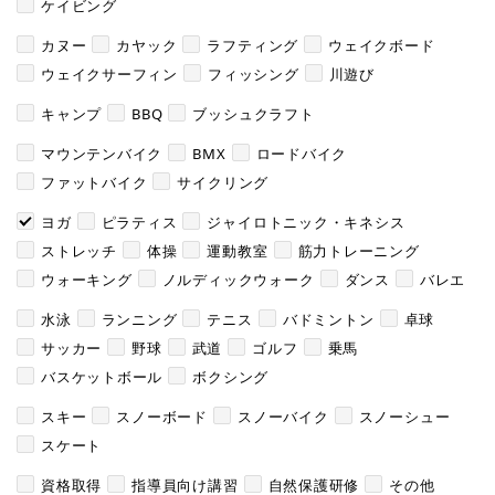
ケイビング
カヌー
カヤック
ラフティング
ウェイクボード
ウェイクサーフィン
フィッシング
川遊び
キャンプ
BBQ
ブッシュクラフト
マウンテンバイク
BMX
ロードバイク
ファットバイク
サイクリング
ヨガ
ピラティス
ジャイロトニック・キネシス
ストレッチ
体操
運動教室
筋力トレーニング
ウォーキング
ノルディックウォーク
ダンス
バレエ
水泳
ランニング
テニス
バドミントン
卓球
サッカー
野球
武道
ゴルフ
乗馬
バスケットボール
ボクシング
スキー
スノーボード
スノーバイク
スノーシュー
スケート
資格取得
指導員向け講習
自然保護研修
その他