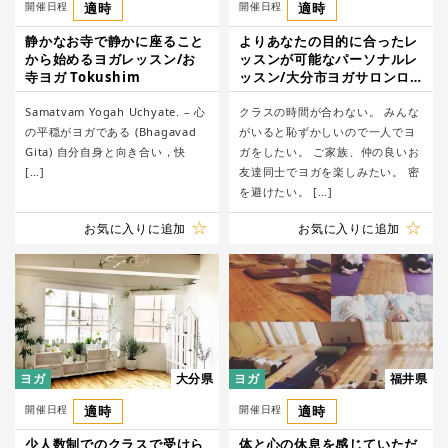
開催日程
適時
開催日程
適時
静かなお寺で静かに座ること
よりあなたの目的に合ったレ
から始めるヨガレッスン/お
ッスンが可能なパーソナルレ
寺ヨガ Tokushim
ッスン/大分市ヨガサロンロ
コ
Samatvam Yogah Uchyate. – 心
クラスの時間が合わない。 みんな
の平穏がヨガである (Bhagavad
がいると恥ずかしいので一人でヨ
Gita) 自分自身と向き合い，快
ガをしたい。 ご家族、仲の良いお
[…]
友達同士でヨガを楽しみたい。 密
を避けたい。 […]
お気に入りに追加
お気に入りに追加
ヨガ
大分県
ヨガ
福井県
開催日程
適時
開催日程
適時
少人数制でのクラスで受けら
体と心の休息を感じていただ