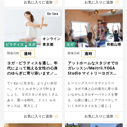
お気に入りに追加
お気に入りに追加
On-line
オンライン
ピラティス
ヨガ
東京都
ヨガ
和歌山県
開催日程
適時
開催日程
適時
ヨガ・ピラティスを通し、年
アットホームなスタジオでヨ
代によって抱える女性の心身
ガレッスン/Maitrii.YOGA
のゆらぎに寄り添います／ド
Studio マイトリーヨガスタ
ゥミ ルネサンス ライブスト
ジオ
リームスタジオ池袋東口店
ていねいに生きる。よりよい自分
ヒーリングスペースマイトリー
へ。 ドゥミ ルネサンスで叶えま
は、ヨガで体と心の両方に寄り添
しょう。 ヨガスタジオがたくさん
いながらエネルギーバランスを整
あり、選べる時代。 ドゥミ ルネ
え、心身に優しくアプローチして
サンスは、実力 […]
いくヨガスタイルをご提 […]
お気に入りに追加
お気に入りに追加